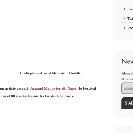
Fa
Twi
RS
New
Abonne
Crédit photos Arnaud Méthivier : Clodelle.
article
Email
un artiste associé
Arnaud Methivier, dit Nano,
le Festival
ns et 80 spectacles sur les bords de la Loire.