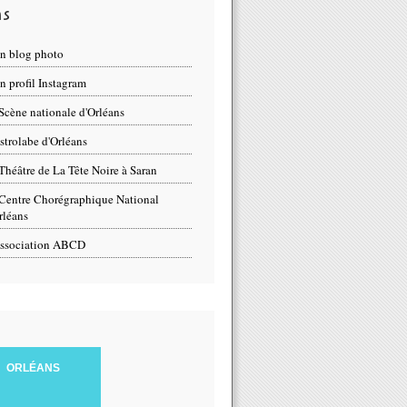
ns
n blog photo
 profil Instagram
Scène nationale d'Orléans
strolabe d'Orléans
Théâtre de La Tête Noire à Saran
Centre Chorégraphique National
rléans
ssociation ABCD