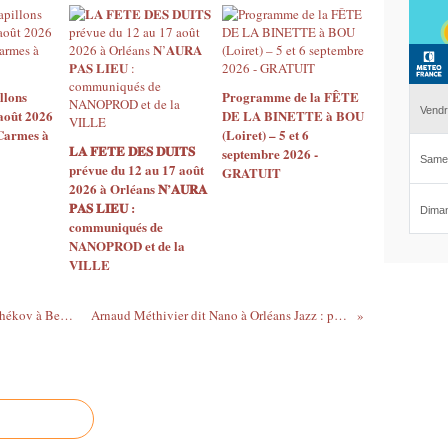
llons
Programme de la FÊTE
août 2026
DE LA BINETTE à BOU
 Carmes à
(Loiret) – 5 et 6
𝐋𝐀 𝐅𝐄𝐓𝐄 𝐃𝐄𝐒 𝐃𝐔𝐈𝐓𝐒
septembre 2026 -
prévue du 12 au 17 août
GRATUIT
2026 à Orléans 𝐍’𝐀𝐔𝐑𝐀
𝐏𝐀𝐒 𝐋𝐈𝐄𝐔 :
communiqués de
NANOPROD et de la
VILLE
La Beauce du Théâtre reçoit l' Ours de Tchékov à Beaune la Rolande
Arnaud Méthivier dit Nano à Orléans Jazz : photos et vidéo