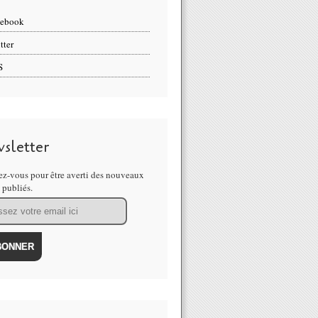
cebook
tter
S
sletter
z-vous pour être averti des nouveaux
s publiés.