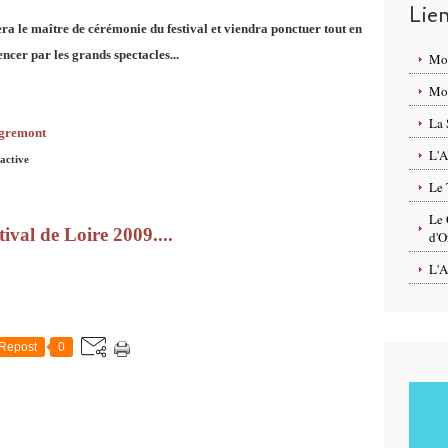
Lie
era le maître de cérémonie du festival et viendra ponctuer tout en
cer par les grands spectacles...
Mo
Mon
La 
Nigremont
L'A
active
Le 
Le 
val de Loire 2009....
d'O
L'A
Repost
0