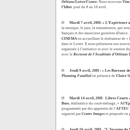
Orléans/Loiret/Centre.
Nous recevons
Vinc
l’Idiot
joué du 8 au 10 avril.
Ø
Mardi 7 avril, 20H: « L’Expérience a
la musique, le jazz, la transmission, qui no
français et des musiciens guinéens (France,
CINEMA
en accueillant le réalisateur de «
dans le Loiret. Il nous présentera son nouve
organisée à l’initiative et avec le soutien d
avec le
Rectorat de l’Académie d’Orléans 
Ø
Jeudi 9 avril, 20H : « Les Bureaux d
Planning Familial
en présence de
Claire 
Ø
Mardi 14 avril, 20H
:
Libres Courts «
Buss
, réalisatrice du court-métrage, «
A l’E
programmée par des apprentis de l’
AFTEC
organisé par
Centre Images
et proposée en 
Ø
Jeudi 16 avril, 20H
:
"L'Inconnu du 