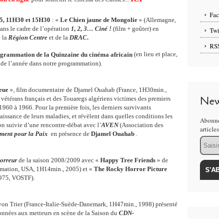
Fa
 5, 11H30 et 15H30
: «
Le Chien jaune de Mongolie
» (Allemagne,
dans le cadre de l’opération
1, 2, 3… Ciné !
(film + goûter) en
Twi
e la
Région Centre
et de la
DRAC
.
RS
ogrammation de la Quinzaine du cinéma africain
(en lieu et place,
n de l’année dans notre programmation).
eue
», film documentaire de Djamel Ouahab (France, 1H30min.,
New
 vétérans français et des Touaregs algériens victimes des premiers
1960 à 1966. Pour la première fois, les derniers survivants
issance de leurs maladies, et révèlent dans quelles conditions les
Abonne
ion suivie d’une rencontre-débat avec l’
AVEN
(Association des
article
ment pour la Paix
en présence de
Djamel Ouahab
.
Email
horreur
de la saison 2008/2009 avec «
Happy Tree Friends
» de
imation, USA, 1H14min., 2005) et «
The Rocky Horror Picture
975, VOSTF).
von Trier (France-Italie-Suède-Danemark, 1H47min., 1998) présenté
nnées aux metteurs en scène de la Saison du
CDN-