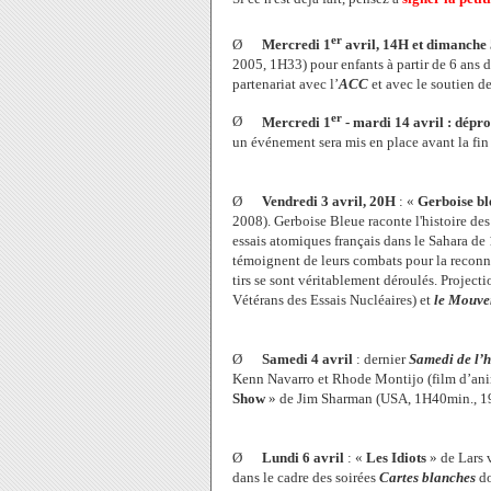
er
Ø
Mercredi 1
avril, 14H et dimanche
2005, 1H33) pour enfants à partir de 6 ans 
partenariat avec l’
ACC
et avec le soutien d
er
Ø
Mercredi 1
- mardi 14 avril : dépr
un événement sera mis en place avant la fi
Ø
Vendredi 3 avril, 20H
: «
Gerboise bl
2008). Gerboise Bleue raconte l'histoire des
essais atomiques français dans le Sahara de 
témoignent de leurs combats pour la reconna
tirs se sont véritablement déroulés. Project
Vétérans des Essais Nucléaires) et
le Mouve
Ø
Samedi 4 avril
: dernier
Samedi de l’
Kenn Navarro et Rhode Montijo (film d’an
Show
» de Jim Sharman (USA, 1H40min., 1
Ø
Lundi 6 avril
: «
Les Idiots
» de Lars 
dans le cadre des soirées
Cartes blanches
do