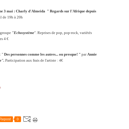
he 3 mai : Charly d'Almeida
" Regards sur l'Afrique depuis
il de 19h à 20h
e groupe
"Echosystème
". Reprises de pop, pop-rock, variétés
tes 4 €
: "
Des personnes comme les autres... ou presque! "
par
Annie
e".
Participation aux frais de l'artiste : 4€
m
Repost
0