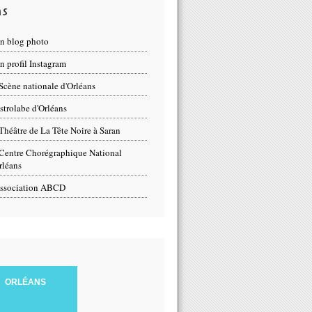
ns
n blog photo
 profil Instagram
Scène nationale d'Orléans
strolabe d'Orléans
Théâtre de La Tête Noire à Saran
Centre Chorégraphique National
rléans
ssociation ABCD