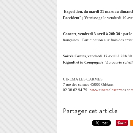
Exposition, du mardi 31 mars au dimanc
l'occident" ; Vernissage
le vendredi 10 avr
Concert
,
vendredi 3 avril à 20h 30
: par l
françaises... Participation aux frais des artis
Soirée Contes, vendredi 17 avril à 20h 30
Rigault
et
la Compagnie "La courte échell
CINEMA LES CARMES
7 rue des carmes 45000 Orléans
02.38.62.94.79
www.cinemalescarmes.co
Partager cet article