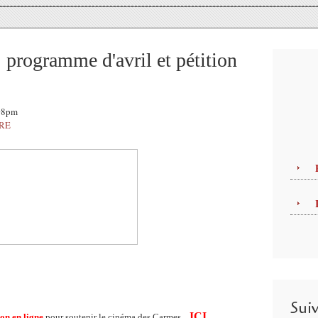
programme d'avril et pétition
:08pm
TRE
Sui
ICI
ion en ligne
pour soutenir le cinéma des Carmes...