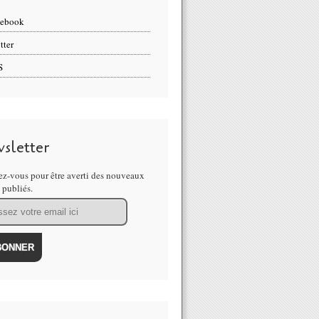
cebook
tter
S
sletter
z-vous pour être averti des nouveaux
s publiés.