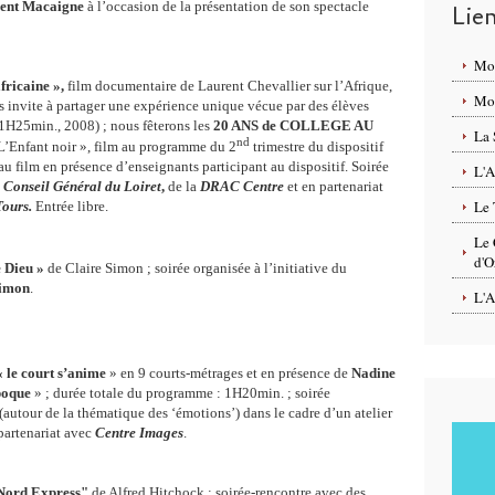
ent Macaigne
à l’occasion de la présentation de son spectacle
Lie
Mo
fricaine »,
film documentaire de Laurent Chevallier sur l’Afrique,
Mon
us invite à partager une expérience unique vécue par des élèves
 1H25min., 2008) ; nous fêterons les
20 ANS de COLLEGE AU
La 
nd
 L’Enfant noir », film au programme du 2
trimestre du dispositif
au film en présence d’enseignants participant au dispositif. Soirée
L'A
u
Conseil Général du Loiret
,
de la
DRAC Centre
et en partenariat
Le 
Tours.
Entrée libre.
Le 
d'O
e Dieu »
de Claire Simon ; soirée organisée à l’initiative du
Simon
.
L'A
 le court s’anime
» en 9 courts-métrages et en présence de
Nadine
poque
» ; durée totale du programme : 1H20min. ; soirée
(autour de la thématique des ‘émotions’) dans le cadre d’un atelier
partenariat avec
Centre Images
.
Nord Express"
de Alfred Hitchock ; soirée-rencontre avec des