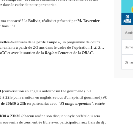
er
dans le cadre de notre partenariat.
ama
consacré à la
Bolivie
, réalisé et présenté par
M. Tavernier
,
 frais : 5€
velles Aventures de la petite Taupe
», un programme de courts
 enfants à partir de 2/3 ans dans le cadre de l’opération
1, 2, 3…
ACC
et avec le soutien de la
Région Centre
et de la
DRAC
.
0
(conversation en anglais autour d'un thé gourmand) : 9€
30 à 22h
(conversation en anglais autour d'un apéritif gourmand):9€
 de 20h30 à 23h
en partenariat avec
"El tango argentino
": entrée
0h30 à 23h30
(chacun amène son disque vinyle préféré qui sera
s souvenirs de tous. entrée libre avec participation aux frais du dj :