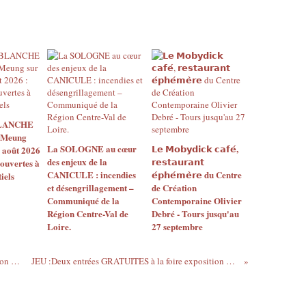
BLANCHE
 Meung
La SOLOGNE au cœur
𝗟𝗲 𝗠𝗼𝗯𝘆𝗱𝗶𝗰𝗸 𝗰𝗮𝗳𝗲́,
2 août 2026
des enjeux de la
𝗿𝗲𝘀𝘁𝗮𝘂𝗿𝗮𝗻𝘁
 ouvertes à
CANICULE : incendies
𝗲́𝗽𝗵𝗲́𝗺𝗲̀𝗿𝗲 du Centre
iels
et désengrillagement –
de Création
Communiqué de la
Contemporaine Olivier
Région Centre-Val de
Debré - Tours jusqu'au
Loire.
27 septembre
Soutenir le Cinéma des CARMES : pétition en ligne
JEU :Deux entrées GRATUITES à la foire exposition d'Orléans