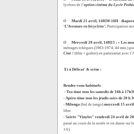
lycéens de l’
option cinéma du Lycée Pothi
Ø
Mardi 21 avril, 14H30-16H
:
diapor
‘L’Aventure en bicyclette’.
Participation aux
Ø
Mercredi 29 avril, 14H15 :
«
Les nou
métrages tchèques (1963-1974, 44 min.) pour
Ciné !
(film + goûter) en partenariat avec l’
Et à Délicat' & scène :
Rendez-vous habituels
:
-
Tea-time
tous les samedis de 16h à 17h3
-
Apéro-time
tous les jeudis soirs de 20 h 
-
Milonga
(bal de tango)
mercredi 15 avril
libre
-
Soirée "Vinyles"
vendredi 24 avril de 2
passé au cours de la soirée et on danse sur le
3 €)