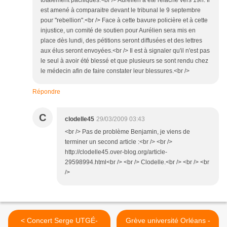
totalement pacifiques.<br /> Aurélien a été relâché vers 19h. Il
est amené à comparaitre devant le tribunal le 9 septembre
pour "rebellion".<br /> Face à cette bavure policière et à cette
injustice, un comité de soutien pour Aurélien sera mis en
place dès lundi, des pétitions seront diffusées et des lettres
aux élus seront envoyées.<br /> Il est à signaler qu'il n'est pas
le seul à avoir été blessé et que plusieurs se sont rendu chez
le médecin afin de faire constater leur blessures.<br />
Répondre
C
clodelle45
29/03/2009 03:43
<br /> Pas de problème Benjamin, je viens de
terminer un second article :<br /> <br />
http://clodelle45.over-blog.org/article-
29598994.html<br /> <br /> Clodelle.<br /> <br /> <br
/>
< Concert Serge UTGÉ-
Grève université Orléans -