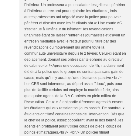
l'intérieur. Un professeur a pu escalader les grilles et pénétrer
à l'intérieur du rectorat pour rejoindre les étudiants ; trois
autres professeurs ont négocié avec la police pour pouvoir
pénétrer et discuter avec les étudiants.<br /> Une courte AG
s'est tenue à l'intérieur du bâtiment; les revendications
unanimes étant de laisser rentrer les journalistes et d'avoir un
entretien médiatisé avec le recteur pour lui faire par des
revendications du mouvement qui anime toute la
communauté universitaire depuis le 2 février. Celui-ci étant en
déplacement, donnait ses ordres par téléphone au directeur
de cabinet.<br /> Après une occupation de 4h, il a clairement
été dit à la police que le groupe ne sortirait pas sans gain de
cause, mais qu'il n'y aurait qu'une résistance passive.<br />
Les CRS sont intervenus, au départ assez "doux", puis pour
plus de facilité certains ont employé la manière forte, ainsi
que quatre agents de la B.A.C arrivés en plein milieu de
l'évacuation. Ceux-ci étant particulièrement agressifs envers
les étudiants qui eux restaient toujours passifs. De nombreux
étudiants ont filmé certaines bribes de l'intervention. Dès que
le chef de la police, assez coopérant, avait le dos tourné, les
agents en profitaient pour utiliser coups de pieds, coups de
poings et matraques.<br /> <br /> Un policier filmait