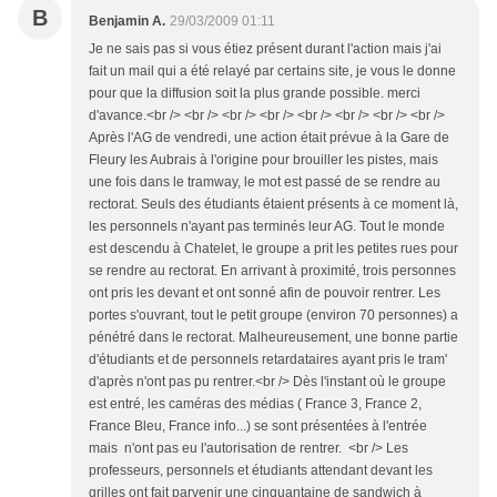
B
Benjamin A.
29/03/2009 01:11
Je ne sais pas si vous étiez présent durant l'action mais j'ai
fait un mail qui a été relayé par certains site, je vous le donne
pour que la diffusion soit la plus grande possible. merci
d'avance.<br /> <br /> <br /> <br /> <br /> <br /> <br /> <br />
Après l'AG de vendredi, une action était prévue à la Gare de
Fleury les Aubrais à l'origine pour brouiller les pistes, mais
une fois dans le tramway, le mot est passé de se rendre au
rectorat. Seuls des étudiants étaient présents à ce moment là,
les personnels n'ayant pas terminés leur AG. Tout le monde
est descendu à Chatelet, le groupe a prit les petites rues pour
se rendre au rectorat. En arrivant à proximité, trois personnes
ont pris les devant et ont sonné afin de pouvoir rentrer. Les
portes s'ouvrant, tout le petit groupe (environ 70 personnes) a
pénétré dans le rectorat. Malheureusement, une bonne partie
d'étudiants et de personnels retardataires ayant pris le tram'
d'après n'ont pas pu rentrer.<br /> Dès l'instant où le groupe
est entré, les caméras des médias ( France 3, France 2,
France Bleu, France info...) se sont présentées à l'entrée
mais n'ont pas eu l'autorisation de rentrer. <br /> Les
professeurs, personnels et étudiants attendant devant les
grilles ont fait parvenir une cinquantaine de sandwich à