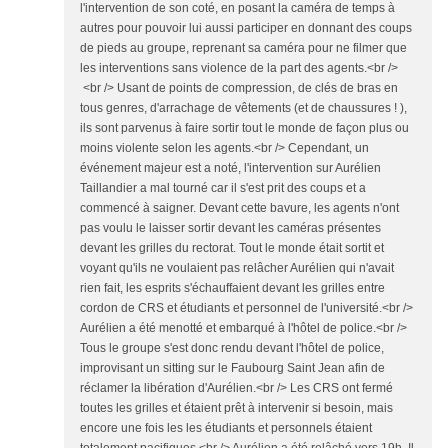
l'intervention de son coté, en posant la caméra de temps à
autres pour pouvoir lui aussi participer en donnant des coups
de pieds au groupe, reprenant sa caméra pour ne filmer que
les interventions sans violence de la part des agents.<br />
<br /> Usant de points de compression, de clés de bras en
tous genres, d'arrachage de vêtements (et de chaussures ! ),
ils sont parvenus à faire sortir tout le monde de façon plus ou
moins violente selon les agents.<br /> Cependant, un
événement majeur est a noté, l'intervention sur Aurélien
Taillandier a mal tourné car il s'est prit des coups et a
commencé à saigner. Devant cette bavure, les agents n'ont
pas voulu le laisser sortir devant les caméras présentes
devant les grilles du rectorat. Tout le monde était sortit et
voyant qu'ils ne voulaient pas relâcher Aurélien qui n'avait
rien fait, les esprits s'échauffaient devant les grilles entre
cordon de CRS et étudiants et personnel de l'université.<br />
Aurélien a été menotté et embarqué à l'hôtel de police.<br />
Tous le groupe s'est donc rendu devant l'hôtel de police,
improvisant un sitting sur le Faubourg Saint Jean afin de
réclamer la libération d'Aurélien.<br /> Les CRS ont fermé
toutes les grilles et étaient prêt à intervenir si besoin, mais
encore une fois les les étudiants et personnels étaient