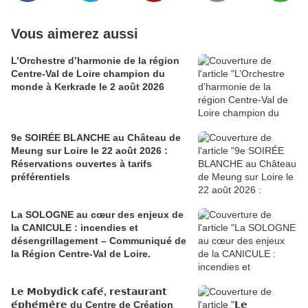
Vous aimerez aussi
L’Orchestre d’harmonie de la région
Centre-Val de Loire champion du
monde à Kerkrade le 2 août 2026
9e SOIRÉE BLANCHE au Château de
Meung sur Loire le 22 août 2026 :
Réservations ouvertes à tarifs
préférentiels
La SOLOGNE au cœur des enjeux de
la CANICULE : incendies et
désengrillagement – Communiqué de
la Région Centre-Val de Loire.
𝗟𝗲 𝗠𝗼𝗯𝘆𝗱𝗶𝗰𝗸 𝗰𝗮𝗳𝗲́, 𝗿𝗲𝘀𝘁𝗮𝘂𝗿𝗮𝗻𝘁
𝗲́𝗽𝗵𝗲́𝗺𝗲̀𝗿𝗲 du Centre de Création