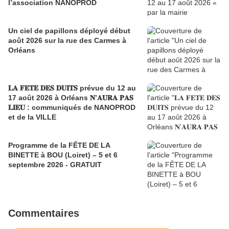
l’association NANOPROD
Un ciel de papillons déployé début
août 2026 sur la rue des Carmes à
Orléans
𝐋𝐀 𝐅𝐄𝐓𝐄 𝐃𝐄𝐒 𝐃𝐔𝐈𝐓𝐒 prévue du 12 au
17 août 2026 à Orléans 𝐍’𝐀𝐔𝐑𝐀 𝐏𝐀𝐒
𝐋𝐈𝐄𝐔 : communiqués de NANOPROD
et de la VILLE
Programme de la FÊTE DE LA
BINETTE à BOU (Loiret) – 5 et 6
septembre 2026 - GRATUIT
Commentaires