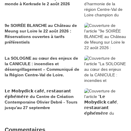
monde à Kerkrade le 2 août 2026
9e SOIRÉE BLANCHE au Château de
Meung sur Loire le 22 août 2026 :
Réservations ouvertes à tarifs
préférentiels
La SOLOGNE au cœur des enjeux de
la CANICULE : incendies et
désengrillagement – Communiqué de
la Région Centre-Val de Loire.
𝗟𝗲 𝗠𝗼𝗯𝘆𝗱𝗶𝗰𝗸 𝗰𝗮𝗳𝗲́, 𝗿𝗲𝘀𝘁𝗮𝘂𝗿𝗮𝗻𝘁
𝗲́𝗽𝗵𝗲́𝗺𝗲̀𝗿𝗲 du Centre de Création
Contemporaine Olivier Debré - Tours
jusqu'au 27 septembre
Commentaires