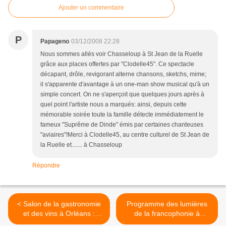
Ajouter un commentaire
P
Papageno
03/12/2008 22:28
Nous sommes allés voir Chasseloup à St Jean de la Ruelle
grâce aux places offertes par "Clodelle45". Ce spectacle
décapant, drôle, revigorant alterne chansons, sketchs, mime;
il s'apparente d'avantage à un one-man show musical qu'à un
simple concert. On ne s'aperçoit que quelques jours après à
quel point l'artiste nous a marqués: ainsi, depuis cette
mémorable soirée toute la famille détecte immédiatement le
fameux "Suprême de Dinde" émis par certaines chanteuses
"aviaires"!Merci à Clodelle45, au centre culturel de St Jean de
la Ruelle et....... à Chasseloup
Répondre
< Salon de la gastronomie
Programme des lumières
et des vins à Orléans :
de la francophonie à
Programme !
Beaugency >