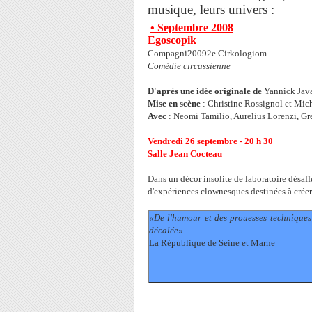
musique, leurs univers :
• Septembre 2008
Egoscopik
Compagni20092e Cirkologiom
Comédie circassienne
D'après une idée originale de
Yannick Jav
Mise en scène
: Christine Rossignol et Mich
Avec
: Neomi Tamilio, Aurelius Lorenzi, G
Vendredi 26 septembre - 20 h 30
Salle Jean Cocteau
Dans un décor insolite de laboratoire désaff
d'expériences clownesques destinées à créer 
«De l'humour et des prouesses techniques
décalée»
La République de Seine et Marne