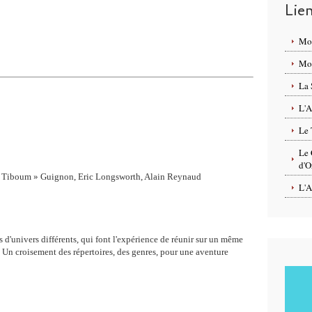
Lie
Mo
Mon
La 
L'A
Le 
Le 
d'O
 « Tiboum » Guignon, Eric Longsworth, Alain Reynaud
L'A
s d'univers différents, qui font l'expérience de réunir sur un même
 Un croisement des répertoires, des genres, pour une aventure