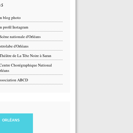
ns
n blog photo
 profil Instagram
Scène nationale d'Orléans
strolabe d'Orléans
Théâtre de La Tête Noire à Saran
Centre Chorégraphique National
rléans
ssociation ABCD