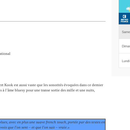
ational
rt Kook est aussi vaste que les sonorités évoquées dans ce dernier
à l’âme bluesy pour une transe sortie des mille et une nuits,
 blues, avec en plus une suave french touch, portée par des textes en
oix que l'on sent – et que l'on sait – vraie.»