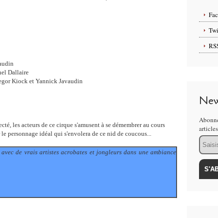
Fa
Twi
RS
audin
el Dallaire
regor Kiock et Yannick Javaudin
New
Abonne
ecté, les acteurs de ce cirque s'amusent à se démembrer au cours
article
le personnage idéal qui s'envolera de ce nid de coucous...
Email
 avec de vrais artistes acrobates et jongleurs dans une ambiance