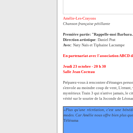
Amélie-Les-Crayons
Chanson française pétillante
Première partie: "Rappelle-moi Barbara.
Direction artistique
: Daniel Prat
Avec
: Naty Naïs et Tiphaine Lacrampe
En partenariat avec l'association ABCD da
Jeudi 23 octobre - 20 h 30
Salle Jean Cocteau
Préparez-vous à rencontrer d'étranges perso
s'envole au moindre coup de vent, L'errant,
mystérieux Train 3 qui n'arrive jamais, le c
vérité sur le sourire de la Joconde de Léona
«Plus qu'une récréation, c'est une bénéd
modes. Car Amélie nous offre bien plus que 
Télérama