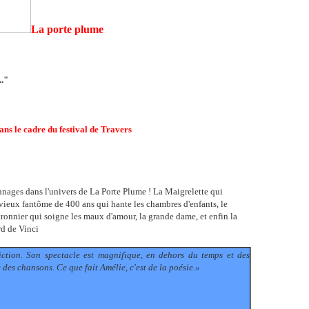
La porte plume
.."
ns le cadre du festival de Travers
nnages dans l'univers de La Porte Plume ! La Maigrelette qui
 vieux fantôme de 400 ans qui hante les chambres d'enfants, le
itronnier qui soigne les maux d'amour, la grande dame, et enfin la
rd de Vinci
iction. Son spectacle est magnifique, en dehors du temps et des
des chansons. Ce que fait Amélie, c'est de la poésie.»