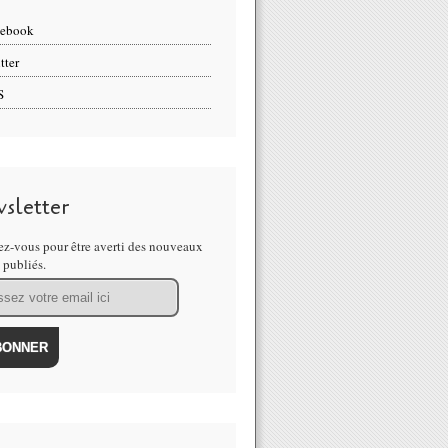
cebook
tter
S
sletter
z-vous pour être averti des nouveaux
s publiés.