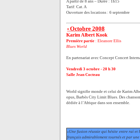
A partir de 8 ans – Durée : 1h15
Tarif: Cat. A
Ouverture des locations : 6 septembre
Octobre 2008
•
Karim Albert Kook
Première partie
: Eleanore Ellis
Blues World
En partenariat avec Concept Concert Intern
Vendredi 3 octobre - 20 h 30
Salle Jean Cocteau
World signifie monde et celui de Karim Albe
opus, Barbès City Limit Blues. Des chansons 
dédiée à l’Afrique dans son ensemble.
«Une fusion réussie qui hésite entre raï et
français admirablement tournés et par une v