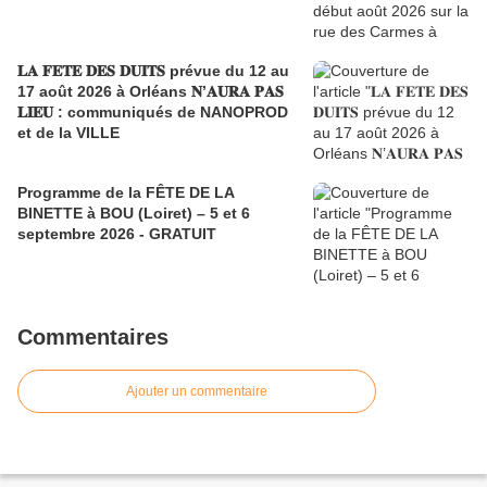
𝐋𝐀 𝐅𝐄𝐓𝐄 𝐃𝐄𝐒 𝐃𝐔𝐈𝐓𝐒 prévue du 12 au
17 août 2026 à Orléans 𝐍’𝐀𝐔𝐑𝐀 𝐏𝐀𝐒
𝐋𝐈𝐄𝐔 : communiqués de NANOPROD
et de la VILLE
Programme de la FÊTE DE LA
BINETTE à BOU (Loiret) – 5 et 6
septembre 2026 - GRATUIT
Commentaires
Ajouter un commentaire