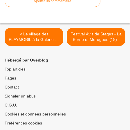
Ajouter un commentaire
< Le village des
Festival Avis de Stages - La
PLAYMOBIL à la Galerie du
Borne et Morogues (18) -
Château de l’Etang à Saran
Programme 30 Juillet au 03
Août 2012 >
Hébergé par Overblog
Top articles
Pages
Contact
Signaler un abus
C.G.U.
Cookies et données personnelles
Préférences cookies