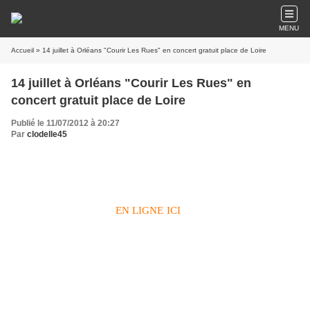
MENU
Accueil
» 14 juillet à Orléans "Courir Les Rues" en concert gratuit place de Loire
14 juillet à Orléans "Courir Les Rues" en
concert gratuit place de Loire
Publié le 11/07/2012 à 20:27
Par
clodelle45
Dernière minute... Changement sur la programmation musicale
des festivités gratuites dans le cadre de la fête nationale à Orléans.
Tout le programme est
EN LIGNE ICI
: Bal des pompiers, balade
en bateau sur la Loire, musique, spectacle pyrotechnique et pour
conclure bal festif avec DJ FABIEN. Toutefois c'est l
e groupe
"Courir Les Rues" qui sera sur la scène de la place de la Loire à
Orléans l
e 14 juillet 2012
de 21h30 à 22h45. En effet p
our des
raisons médicales, Robin Leduc a annulé son concert, au même
titre que les représentations d’Avignon et de Lausanne prévues les
jours suivants.