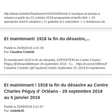
http://www.clodelle45autrement.fr/2018/09/rami-4-musique-et-poesie-a-
orleans-a-partir-du-22-octobre-2018-programme-et-tarifs.html ➢ 20
spectacles dont 9 créations ( 11 gratuits) et 1 exposition ➢ 2 résidences de
création ➢ 6 lieux d'Orléans, une organisation...
Et maintenant! 1918 la fin du désastre,...
Publié le 25/09/2018 à 01:39
Par
Claudine Clodelle
Et maintenant! 1918 la fin du désastre, EXPOSITION du Centre Charles
Péguy @OrleansMetropol 29 septembre 2018 - 5 j… https://t.co/cvUSf6HevF
Claudine Clodelle (@ClaudineClodell) September 25, 2018 Et maintenant!
1918 la fin du désastre, EXPOSITION du...
Et maintenant ! 1918 la fin du désastre au Centre
Charles Péguy d' Orléans - 29 septembre 2018
au 5 janvier 2019
Publié le 25/09/2018 à 01:07
Par
clodelle45