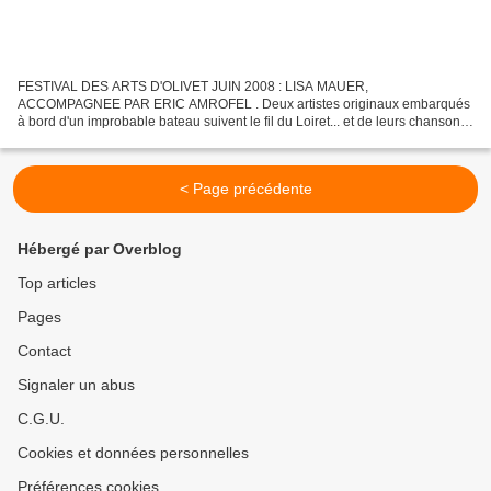
FESTIVAL DES ARTS D'OLIVET JUIN 2008 : LISA MAUER,
ACCOMPAGNEE PAR ERIC AMROFEL . Deux artistes originaux embarqués
à bord d'un improbable bateau suivent le fil du Loiret... et de leurs chansons.
Vous ne retrouverez pas sur ces modestes extrais vidéos...
< Page précédente
Hébergé par Overblog
Top articles
Pages
Contact
Signaler un abus
C.G.U.
Cookies et données personnelles
Préférences cookies