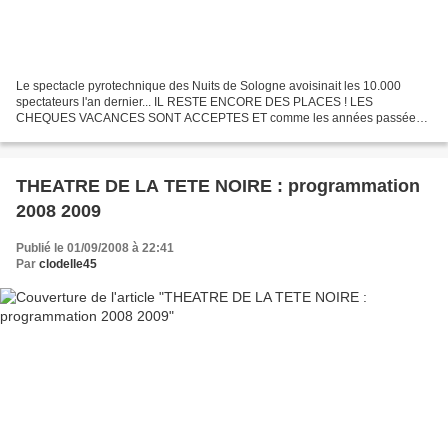
Le spectacle pyrotechnique des Nuits de Sologne avoisinait les 10.000
spectateurs l'an dernier... IL RESTE ENCORE DES PLACES ! LES
CHEQUES VACANCES SONT ACCEPTES ET comme les années passées,
UNIQUEMENT sur réservation : (hors espace privilège) les groupes...
THEATRE DE LA TETE NOIRE : programmation
2008 2009
Publié le 01/09/2008 à 22:41
Par
clodelle45