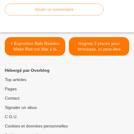
Ajouter un commentaire
< Exposition Babi Badalov
Gagnez 2 places pour
Make Riot not War à la
Immaqaa, ici peut-être
Fondation du Doute de
(cirque) mercredi 18 février
Blois du 7 février au 17 mai
2026 - Programmation
2026
Scène nationale / Théâtre
Hébergé par Overblog
d’Orléans >
Top articles
Pages
Contact
Signaler un abus
C.G.U.
Cookies et données personnelles