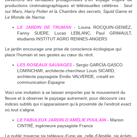
productions cinématographiques et télévisuelles célèbres :
Seul
sur Mars, Harry Potter et la Chambre des secrets, Squid Game
et
Le Monde de Narnia.
LE JARDIN DE TRUMAN
- Louna ROCQUIN-GENIEZ,
Fanny SUERE, Lucas LEBLANC, Paul GRIMAULT,
étudiants INSTITUT AGRO RENNES-ANGERS
Le jardin encourage une prise de conscience écologique qui
place l’humain et ses gestes au cœur du récit.
LES ROSEAUX SAUVAGES
- Sergio GARCÍA-GASCO
LOMINCHAR, architecte-chercheur Louis SICARD,
architecte paysagiste Emilio VALVERDE, créatif en
communication Espagne
Voici une invitation à se laisser emporter par le mouvement du
fleuve et à observer le paysage autrement, pour découvrir ces
indices subtils qui n’apparaissent qu’à proximité de l’endroit exact
où tout s’aligne.
LE FABULEUX JARDIN D’AMÉLIE POULAIN
- Marion
CINTRÉ, ingénieure paysagiste France
Le public traverse six tableaux d’une vie, celle d’Amélie, six éclats