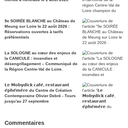
9e SOIRÉE BLANCHE au Château de
Meung sur Loire le 22 août 2026 :
Réservations ouvertes à tarifs
préférentiels
La SOLOGNE au cœur des enjeux de
la CANICULE : incendies et
désengrillagement – Communiqué de
la Région Centre-Val de Loire.
𝗟𝗲 𝗠𝗼𝗯𝘆𝗱𝗶𝗰𝗸 𝗰𝗮𝗳𝗲́, 𝗿𝗲𝘀𝘁𝗮𝘂𝗿𝗮𝗻𝘁
𝗲́𝗽𝗵𝗲́𝗺𝗲̀𝗿𝗲 du Centre de Création
Contemporaine Olivier Debré - Tours
jusqu'au 27 septembre
Commentaires