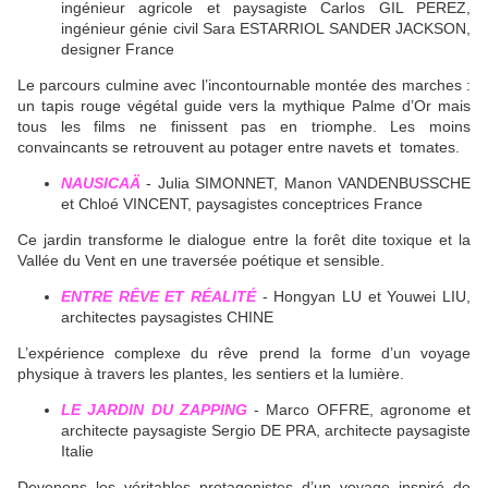
ingénieur agricole et paysagiste Carlos GIL PEREZ,
ingénieur génie civil Sara ESTARRIOL SANDER JACKSON,
designer France
Le parcours culmine avec l’incontournable montée des marches :
un tapis rouge végétal guide vers la mythique Palme d’Or mais
tous les films ne finissent pas en triomphe. Les moins
convaincants se retrouvent au potager entre navets et tomates.
NAUSICAÄ
- Julia SIMONNET, Manon VANDENBUSSCHE
et Chloé VINCENT, paysagistes conceptrices France
Ce jardin transforme le dialogue entre la forêt dite toxique et la
Vallée du Vent en une traversée poétique et sensible.
ENTRE RÊVE ET RÉALITÉ
- Hongyan LU et Youwei LIU,
architectes paysagistes CHINE
L’expérience complexe du rêve prend la forme d’un voyage
physique à travers les plantes, les sentiers et la lumière.
LE JARDIN DU ZAPPING
- Marco OFFRE, agronome et
architecte paysagiste Sergio DE PRA, architecte paysagiste
Italie
Devenons les véritables protagonistes d’un voyage inspiré de