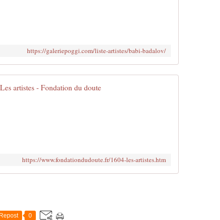
https://galeriepoggi.com/liste-artistes/babi-badalov/
Les artistes - Fondation du doute
https://www.fondationdudoute.fr/1604-les-artistes.htm
Repost
0