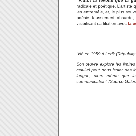
"Plutôt la révolte que la gu
radicale et poétique. L’artist
les entremêle, et, le plus so
poésie faussement absurde, 
visibilisant sa filiation avec
la 
"Né en 1959 à Lerik (Républiqu
Son œuvre explore les limites
celui-ci peut nous isoler des
langue, alors même que la
communication" (Source Galer