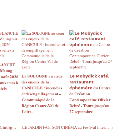
BLANCHE
 Meung
La SOLOGNE au cœur
𝗟𝗲 𝗠𝗼𝗯𝘆𝗱𝗶𝗰𝗸 𝗰𝗮𝗳𝗲́,
2 août 2026
des enjeux de la
𝗿𝗲𝘀𝘁𝗮𝘂𝗿𝗮𝗻𝘁
 ouvertes à
CANICULE : incendies
𝗲́𝗽𝗵𝗲́𝗺𝗲̀𝗿𝗲 du Centre
iels
et désengrillagement –
de Création
Communiqué de la
Contemporaine Olivier
Région Centre-Val de
Debré - Tours jusqu'au
Loire.
27 septembre
CCC OD de Tours - EXPOSITION Notes & intrigues pour une comédie institutionnelle de Suzanne Lafont - 6 février au 24 juin 2026
LE JARDIN FAIT SON CINÉMA au Festival international du Domaine régional de Chaumont/Loire - 22 avril au 1er novembre 2026