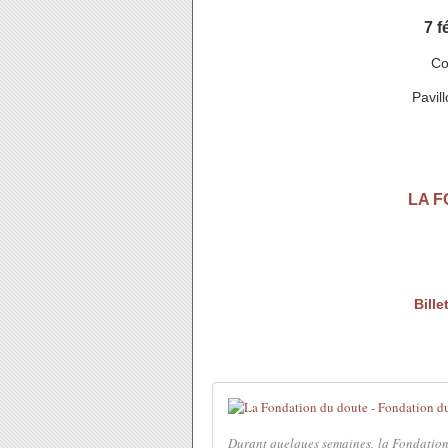
7 f
Co
Pavil
LA F
Bille
Durant quelques semaines, la Fondation 