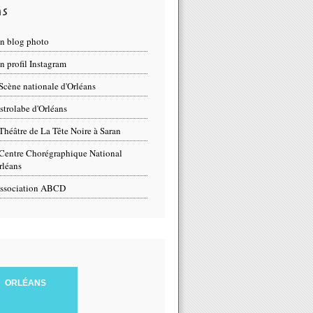
ns
n blog photo
 profil Instagram
Scène nationale d'Orléans
strolabe d'Orléans
Théâtre de La Tête Noire à Saran
Centre Chorégraphique National
rléans
ssociation ABCD