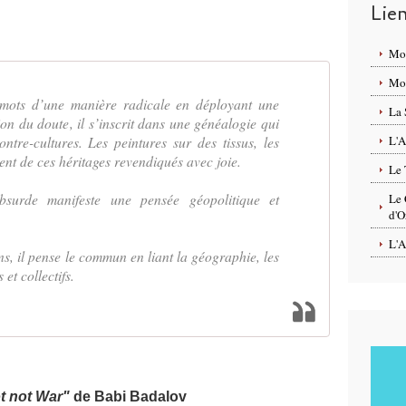
Lie
Mo
Mon
 mots d’une manière radicale en déployant une
La 
ion du doute, il s’inscrit dans une généalogie qui
ntre-cultures. Les peintures sur des tissus, les
L'A
pent de ces héritages revendiqués avec joie.
Le 
bsurde manifeste une pensée géopolitique et
Le 
d'O
L'A
, il pense le commun en liant la géographie, les
 et collectifs.
t not War"
de Babi Badalov