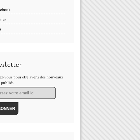
cebook
tter
S
sletter
z-vous pour être averti des nouveaux
s publiés.