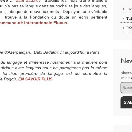
erre".
..
Babi Badalov
travaille les mots d’une manière
e qui n’a pas sa langue dans sa poche se joue des langues,
Fa
uvent, fabrique de nouveaux mots.
Déployant une véritable
il trouve à la Fondation du doute un écrin pertinent
Twi
communauté internationale Fluxus.
RS
e d’Azerbaïdjan), Babi Badalov vit aujourd’hui à Paris.
New
 du langage et s’intéresse notamment à la manière dont
 individus avec lesquels nous ne partageons pas la même
Abonne
 fonction première du langage est de permettre la
article
ie Poggi).
EN SAVOIR PLUS
Email