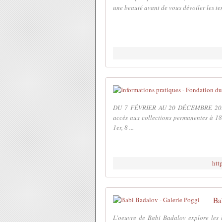
une beauté avant de vous dévoiler les temp
DU 7 FÉVRIER AU 20 DÉCEMBRE 20
accès aux collections permanentes à 18h
1er, 8 ...
htt
Ba
L'oeuvre de Babi Badalov explore les 