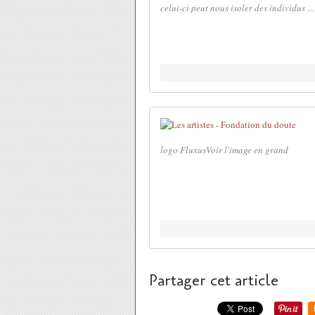
celui-ci peut nous isoler des individus ...
logo FluxusVoir l'image en grand
Partager cet article