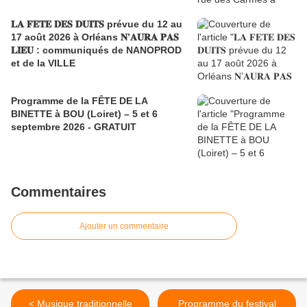
𝐋𝐀 𝐅𝐄𝐓𝐄 𝐃𝐄𝐒 𝐃𝐔𝐈𝐓𝐒 prévue du 12 au
17 août 2026 à Orléans 𝐍’𝐀𝐔𝐑𝐀 𝐏𝐀𝐒
𝐋𝐈𝐄𝐔 : communiqués de NANOPROD
et de la VILLE
Programme de la FÊTE DE LA
BINETTE à BOU (Loiret) – 5 et 6
septembre 2026 - GRATUIT
Commentaires
Ajouter un commentaire
< Musique traditionnelle
Programme du festival