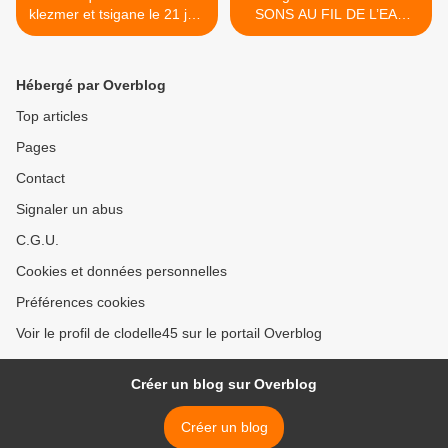
klezmer et tsigane le 21 juin
SONS AU FIL DE L’EAU
dans la cour du CERCIL à
samedi 28 juin à La
Orléans - Entrée libre
Chapelle Saint Mesmin >
Hébergé par Overblog
Top articles
Pages
Contact
Signaler un abus
C.G.U.
Cookies et données personnelles
Préférences cookies
Voir le profil de clodelle45 sur le portail Overblog
Créer un blog sur Overblog
Créer un blog