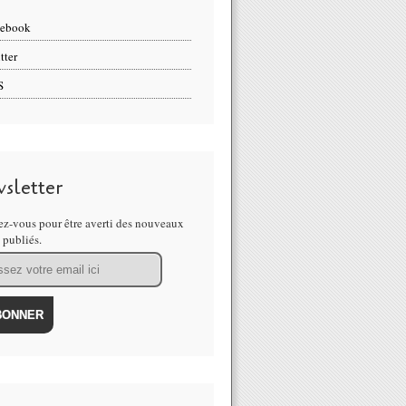
cebook
tter
S
sletter
z-vous pour être averti des nouveaux
s publiés.