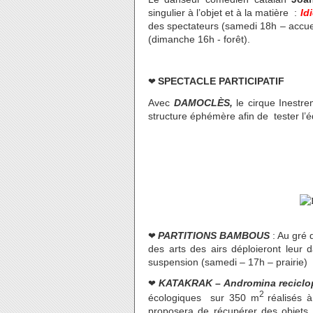
singulier à l’objet et à la matière :
Id
des spectateurs (samedi 18h – accue
(dimanche 16h - forêt).
❤
SPECTACLE PARTICIPATIF
Avec
DAMOCLÈS,
le cirque Inestre
structure éphémère afin de tester l’é
❤
PARTITIONS BAMBOUS
: Au gré 
des arts des airs déploieront leur 
suspension (samedi – 17h – prairie)
❤
KATAKRAK – Andromina reciclo
2
écologiques sur 350 m
réalisés 
proposera de récupérer des objets 