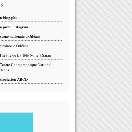
ns
n blog photo
 profil Instagram
Scène nationale d'Orléans
strolabe d'Orléans
Théâtre de La Tête Noire à Saran
Centre Chorégraphique National
rléans
ssociation ABCD