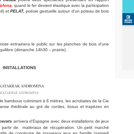
iòfona
, quand le fer devient élastique avec la participation
il) et
PELAT,
poésie gestuelle autour d'un poteau de bois
miste entrainera le public sur les planches de bois d'une
quilibre (dimanche 14h30 – prairie).
INSTALLATIONS
KATAKRAK ANDROMINA
de bambous culminant à 6 mètres, les acrobates de la Cie
danse théâtrale au gré de cordes, tissus et trapèzes en
perats
arrivera d’Espagne avec deux installations de jeux
à partir de matériaux de récupération. Un petit marché
afin de construire de nouveaux jeux en famille (samedi