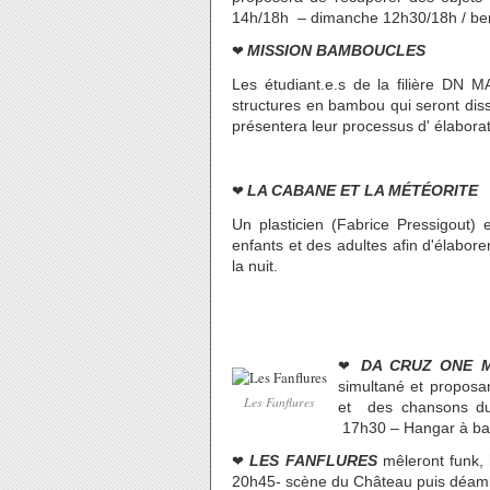
14h/18h – dimanche 12h30/18h / ber
❤
MISSION BAMBOUCLES
Les étudiant.e.s de la filière DN
structures en bambou qui seront diss
présentera leur processus d' élaborat
❤
LA CABANE ET LA MÉTÉORITE
Un plasticien (Fabrice Pressigout) e
enfants et des adultes afin d'élabore
la nuit.
❤
DA CRUZ ONE 
simultané et proposa
Les Fanflures
et des chansons du
17h30 – Hangar à ba
❤
LES FANFLURES
mêleront funk, 
20h45- scène du Château puis déamb