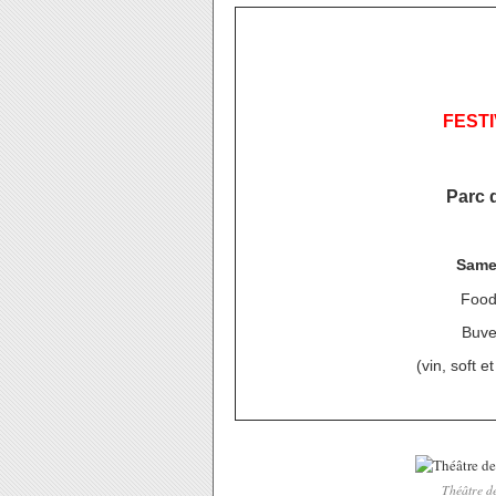
FEST
Parc 
Same
Food
Buve
(vin, soft e
Théâtre de