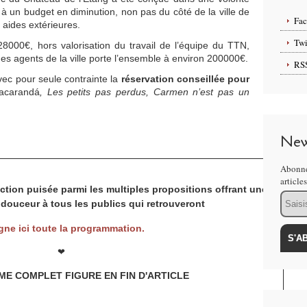
 à un budget en diminution, non pas du côté de la ville de
Fa
 aides extérieures.
Twi
000€, hors valorisation du travail de l’équipe du TTN,
es agents de la ville porte l’ensemble à environ 200000€.
RS
ec pour seule contrainte la
réservation conseillée pour
acarandá
, Les petits pas perdus, Carmen n’est pas un
New
Abonne
article
tion puisée parmi les multiples propositions offrant une
Email
n douceur à tous les publics qui retrouveront
igne ici toute la programmation.
❤
E COMPLET FIGURE EN FIN D'ARTICLE