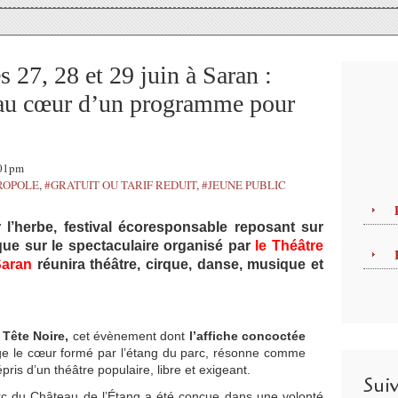
s 27, 28 et 29 juin à Saran :
s au cœur d’un programme pour
:01pm
ROPOLE
,
#GRATUIT OU TARIF REDUIT
,
#JEUNE PUBLIC
 l’herbe, festival écoresponsable reposant sur
 que sur le spectaculaire organisé par
le Théâtre
Saran
réunira théâtre, cirque, danse, musique et
 Tête Noire,
cet évènement dont
l’affiche concoctée
ge le cœur formé par l’étang du parc, résonne comme
ris d’un théâtre populaire, libre et exigeant.
Sui
 du Château de l’Étang a été conçue dans une volonté