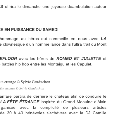
RS
offrira le dimanche une joyeuse déambulation autour
E EN PUISSANCE DU SAMEDI
 hommage au héros qui sommeille en nous avec
LA
te clownesque d’un homme lancé dans l’ultra trail du Mont
CEFLOOR
avec les héros de
ROMEO ET JULIETTE
et
e battles hip hop entre les Montaigu et les Capulet.
ête etrange © Sylvie Gauduchon
fare partira de derrière le château afin de conduire le
a
LA FÊTE ÉTRANGE
inspirée du Grand Meaulne d’Alain
ganisée avec la complicité de plusieurs artistes
t de 30 à 40 bénévoles s’achèvera avec la DJ Camille