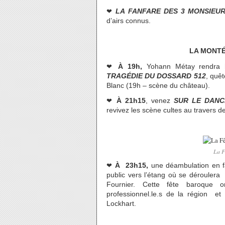
❤
LA FANFARE DES 3 MONSIEU
d’airs connus.
LA MONTÉ
❤
À 19h,
Yohann Métay rendra
TRAGÉDIE DU DOSSARD 512
, quê
Blanc (19h – scène du château).
❤
À 21h15
, venez
SUR LE DAN
revivez les scène cultes au travers d
La F
❤
À 23h15,
une déambulation en fan
public vers l’étang où se dérouler
Fournier. Cette fête baroque or
professionnel.le.s de la région e
Lockhart.