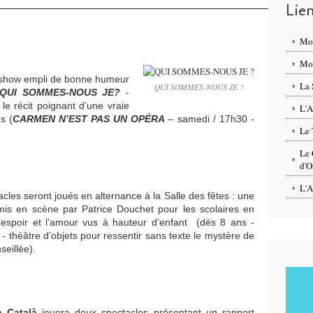
Lie
Mo
Mon
 show empli de bonne humeur
La 
QUI SOMMES-NOUS JE ?
QUI SOMMES-NOUS JE?
-
le récit poignant d’une vraie
L'A
s (
CARMEN N’EST PAS UN OPÉRA
– samedi / 17h30 -
Le 
Le 
d'O
L'A
les seront joués en alternance à la Salle des fêtes : une
is en scène par Patrice Douchet pour les scolaires en
’espoir et l’amour vus à hauteur d’enfant (dès 8 ans -
- théâtre d’objets pour ressentir sans texte le mystère de
seillée).
 Català
jouera deux spectacles présentant un rapport