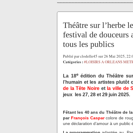
Théâtre sur l’herbe le
festival de douceur
tous les publics
Publié par clodelle45 sur 26 Mai 2025, 22
Catégories :
#LOISIRS A ORLEANS MET
e
La 18
édition du Théâtre sur
l’humain et les artistes plutôt
de la Tête Noire
et
la ville de 
jeux les 27, 28 et 29 juin
2025
.
Fêtant les 40 ans du Théâtre de la
par
François Caspar
colore de rou
une déclaration d’amour à un public ép
La programmation
adaptée au Parc