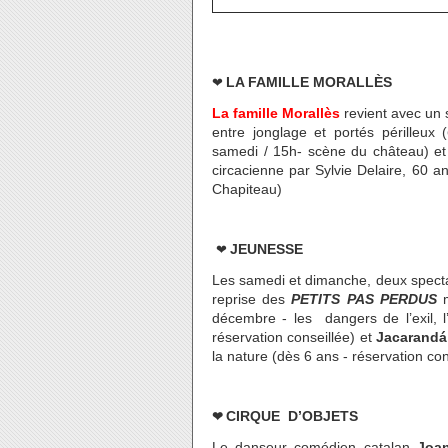
❤
LA FAMILLE MORALLÈS
La famille Morallès
revient avec un
entre jonglage et portés périlleux (
samedi / 15h- scène du château) et 
circacienne par Sylvie Delaire, 60 an
Chapiteau)
❤
JEUNESSE
Les samedi et dimanche, deux spectac
reprise des
PETITS PAS PERDUS
m
décembre - les dangers de l’exil, l
réservation conseillée) et
Jacarandá
la nature (dès 6 ans - réservation con
❤
CIRQUE D’OBJETS
Le danseur comédien catalan
Joan