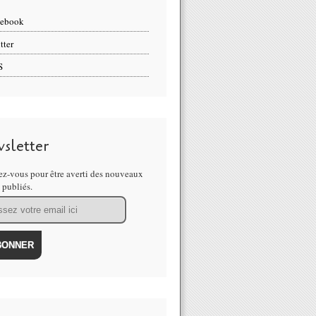
cebook
tter
S
sletter
z-vous pour être averti des nouveaux
s publiés.