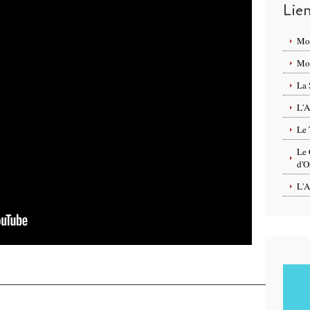
Lie
Mo
Mon
La 
L'A
Le 
Le 
d'O
L'A