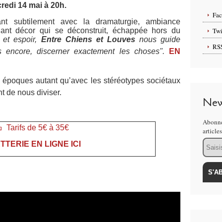
credi 14 mai à 20h.
Fa
nt subtilement avec la dramaturgie, ambiance
Twi
nant décor qui se déconstruit, échappée hors du
 et espoir,
Entre Chiens et Louves
nous guide
RS
s encore, discerner exactement les choses".
EN
s époques autant qu’avec les stéréotypes sociétaux
nt de nous diviser.
New
Abonne
 Tarifs de 5€ à 35€
article
Email
TTERIE EN LIGNE ICI