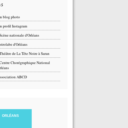
ns
n blog photo
 profil Instagram
Scène nationale d'Orléans
strolabe d'Orléans
Théâtre de La Tête Noire à Saran
Centre Chorégraphique National
rléans
ssociation ABCD