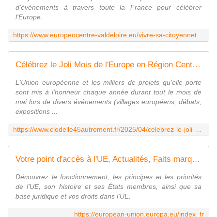
d'événements à travers toute la France pour célébrer
l'Europe.
https://www.europeocentre-valdeloire.eu/vivre-sa-citoyennete-europeenne/le-joli-mois-europe/
Célébrez le Joli Mois de l'Europe en Région Centre-Val de Loire du 1er au 31 mai 2025 - VIVRE AUTREMENT VOS LOISIRS avec Clodelle
L'Union européenne et les milliers de projets qu'elle porte
sont mis à l'honneur chaque année durant tout le mois de
mai lors de divers événements (villages européens, débats,
expositions ...
https://www.clodelle45autrement.fr/2025/04/celebrez-le-joli-mois-de-l-europe-en-region-centre-val-de-loire-du-1er-au-31-mai-2025.html
Votre point d'accès à l'UE, Actualités, Faits marquants | Union européenne
Découvrez le fonctionnement, les principes et les priorités
de l'UE, son histoire et ses États membres, ainsi que sa
base juridique et vos droits dans l'UE.
https://european-union.europa.eu/index_fr