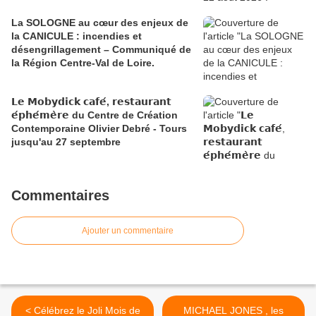
La SOLOGNE au cœur des enjeux de
la CANICULE : incendies et
désengrillagement – Communiqué de
la Région Centre-Val de Loire.
𝗟𝗲 𝗠𝗼𝗯𝘆𝗱𝗶𝗰𝗸 𝗰𝗮𝗳𝗲́, 𝗿𝗲𝘀𝘁𝗮𝘂𝗿𝗮𝗻𝘁
𝗲́𝗽𝗵𝗲́𝗺𝗲̀𝗿𝗲 du Centre de Création
Contemporaine Olivier Debré - Tours
jusqu'au 27 septembre
Commentaires
Ajouter un commentaire
< Célébrez le Joli Mois de
MICHAEL JONES , les