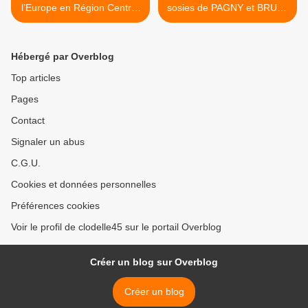
l’Europe en Région Centre-
sosies de PAGNY et BRUEL
Val de Loire du 1er au 31
au programme de la 70e
mai 2025
Foire aux asperges de Tigy
- 17 et 18 mai 2025 -
Hébergé par Overblog
Gratuit >
Top articles
Pages
Contact
Signaler un abus
C.G.U.
Cookies et données personnelles
Préférences cookies
Voir le profil de clodelle45 sur le portail Overblog
Créer un blog sur Overblog
Créer un blog