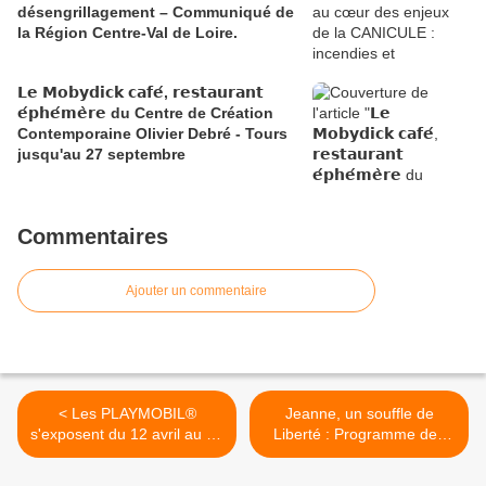
désengrillagement – Communiqué de
la Région Centre-Val de Loire.
𝗟𝗲 𝗠𝗼𝗯𝘆𝗱𝗶𝗰𝗸 𝗰𝗮𝗳𝗲́, 𝗿𝗲𝘀𝘁𝗮𝘂𝗿𝗮𝗻𝘁
𝗲́𝗽𝗵𝗲́𝗺𝗲̀𝗿𝗲 du Centre de Création
Contemporaine Olivier Debré - Tours
jusqu'au 27 septembre
Commentaires
Ajouter un commentaire
< Les PLAYMOBIL®
Jeanne, un souffle de
s'exposent du 12 avril au 31
Liberté : Programme des
août au Château-Musée de
MEDIEVALES DE CHECY
Gien
les 25, 26 et 27 avril 2025 >