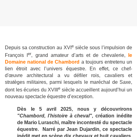
e
Depuis sa construction au XVI
siècle sous l’impulsion de
er
François I
, grand amateur d’arts et de chevalerie,
le
Domaine national de Chambord
a toujours entretenu un
lien étroit avec l’univers équestre. En effet, ce chef-
d'œuvre architectural a vu défiler rois, cavaliers et
stratèges militaires, parmi lesquels le maréchal de Saxe,
e
dont les écuries du XVIII
siècle accueillent aujourd’hui un
nouveau spectacle équestre d’exception.
Dès le 5 avril 2025, nous y découvrirons
"Chambord, l’histoire à cheval",
création inédite
de Mario Luraschi, maître incontesté du spectacle
équestre. Narré par Jean Dujardin, ce spectacle
inédit met en scène dix chevaux et huit cavaliers,