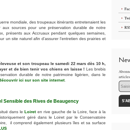
Fa
Twi
uerre mondiale, des troupeaux itinérants entretenaient les
RS
r aux sources pour une préservation durable de notre
aux, présents aux Accruaux pendant quelques semaines,
r un site naturel afin d’assurer l’entretien des prairies et
New
’éleveuse et son troupeau le samedi 22 mars dès 10 h,
yer et de bien tenir vos chiens en laisse !
Les brebis
Abonne
ervation durable de notre patrimoine ligérien, dans le
article
découvrir ici sur son site internet
.
Email
el Sensible des Rives de Beaugency
situé dans le
Loiret
en rive gauche de la Loire, face à la
istoriquement géré dans le Loiret par le Conservatoire
ire, il comprend également plusieurs îles et sa surface
LUS