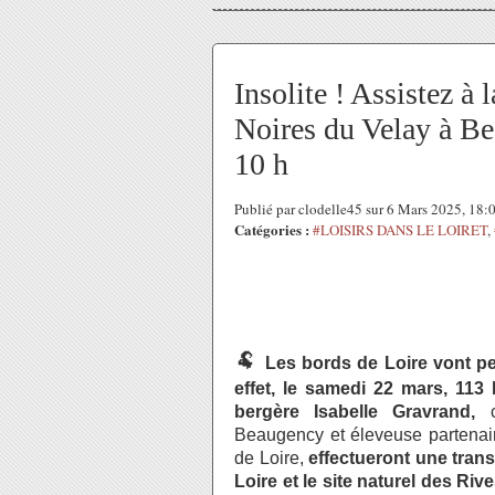
Insolite ! Assistez à
Noires du Velay à B
10 h
Publié par clodelle45 sur 6 Mars 2025, 18
Catégories :
#LOISIRS DANS LE LOIRET
,
🐏
Les bords de Loire vont pet
effet, le samedi 22 mars, 11
bergère Isabelle Gravrand,
c
Beaugency et éleveuse partenair
de Loire,
effectueront une tran
Loire et le site naturel des R