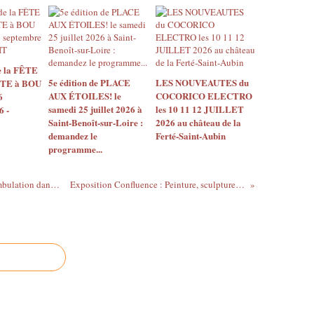
 la FÊTE
5e édition de PLACE
LES NOUVEAUTES du
TE à BOU
AUX ÉTOILES! le
COCORICO ELECTRO
6
samedi 25 juillet 2026 à
les 10 11 12 JUILLET
6 -
Saint-Benoît-sur-Loire :
2026 au château de la
demandez le
Ferté-Saint-Aubin
programme...
Wearable chairs de Gianni Pettena : Déambulation dans le centre-ville d'Orléans et retour au Frac Centre-Val de Loire le dimanche 09 mars
Exposition Confluence : Peinture, sculpture, photo du 21 au 23 mars au Château de Saint-Jean-le-Blanc (Loiret)