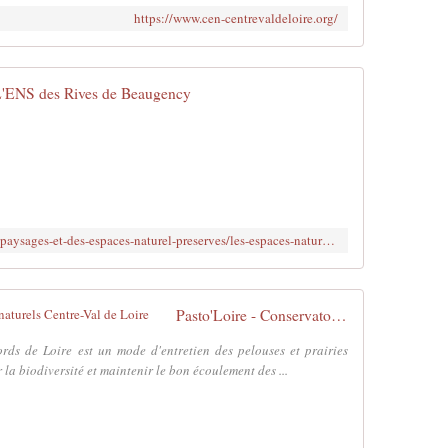
https://www.cen-centrevaldeloire.org/
'ENS des Rives de Beaugency
https://www.loiret.fr/dans-le-loiret/des-paysages-et-des-espaces-naturel-preserves/les-espaces-naturels-sensibles-ens-12
Pasto'Loire - Conservatoire d'espaces naturels Centre-Val de Loire
ords de Loire est un mode d'entretien des pelouses et prairies
la biodiversité et maintenir le bon écoulement des ...