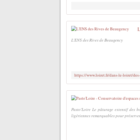
L
L'ENS des Rives de Beaugency
Pasto'Loire Le pâturage extensif des b
ligériennes remarquables pour préserver 