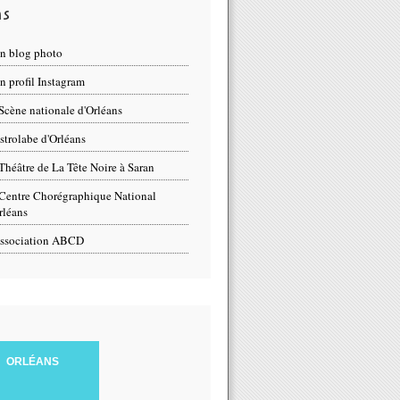
ns
n blog photo
 profil Instagram
Scène nationale d'Orléans
strolabe d'Orléans
Théâtre de La Tête Noire à Saran
Centre Chorégraphique National
rléans
ssociation ABCD