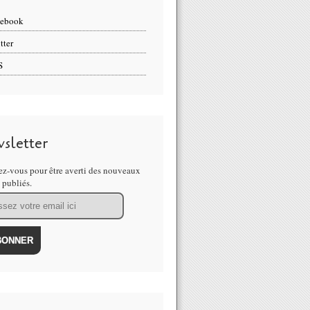
cebook
tter
S
sletter
z-vous pour être averti des nouveaux
s publiés.