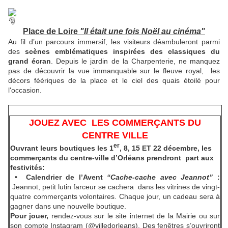
Place de Loire
"Il était une fois Noël au cinéma"
Au fil d’un parcours immersif, les visiteurs déambuleront parmi
des
scènes emblématiques inspirées des classiques du
grand écran
. Depuis le jardin de la Charpenterie, ne manquez
pas de découvrir la vue immanquable sur le fleuve royal, les
décors féériques de la place et le ciel des quais étoilé pour
l'occasion.
JOUEZ AVEC LES COMMERÇANTS DU
CENTRE VILLE
er
Ouvrant leurs boutiques les 1
, 8, 15 ET 22 décembre, les
commerçants du centre-ville d’Orléans prendront part aux
festivités:
• Calendrier de l’Avent
“Cache-cache avec Jeannot”
:
Jeannot, petit lutin farceur se cachera dans les vitrines de vingt-
quatre commerçants volontaires. Chaque jour, un cadeau sera à
gagner dans une nouvelle boutique.
Pour jouer,
rendez-vous sur le site internet de la Mairie ou sur
son compte Instagram (@villedorleans). Des fenêtres s’ouvriront