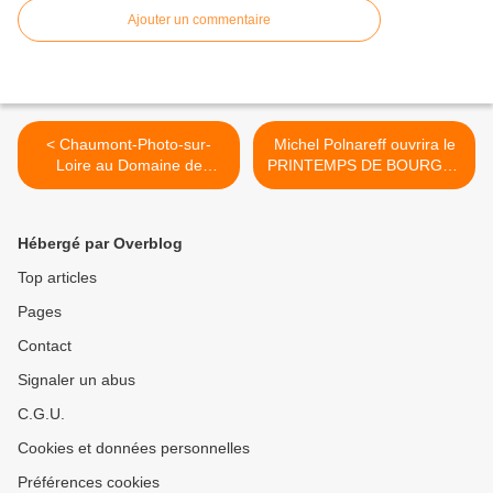
Ajouter un commentaire
< Chaumont-Photo-sur-
Michel Polnareff ouvrira le
Loire au Domaine de
PRINTEMPS DE BOURGES
Chaumont-sur-Loire du 16
le 15 avril 2025 avec sur la
Novembre 2024 au 23
scène du W Barbara Pravi
Février 2025
et Emma Peters >
Hébergé par Overblog
Top articles
Pages
Contact
Signaler un abus
C.G.U.
Cookies et données personnelles
Préférences cookies