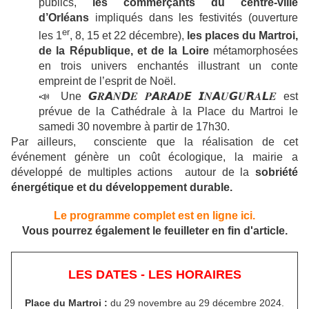
publics,
les commerçants du centre-ville
d’Orléans
impliqués dans les festivités (ouverture
er
les 1
, 8, 15 et 22 décembre),
les places du Martroi,
de la République, et de la Loire
métamorphosées
en trois univers enchantés illustrant un conte
empreint de l’esprit de Noël.
📣 Une 𝙂𝑹𝘼𝑵𝘿𝑬 𝑷𝘼𝑹𝘼𝑫𝙀 𝙄𝑵𝘼𝑼𝙂𝑼𝙍𝑨𝙇𝑬 est
prévue de la Cathédrale à la Place du Martroi le
samedi 30 novembre à partir de 17h30.
Par ailleurs, consciente que la réalisation de cet
événement génère un coût écologique, la mairie a
développé de multiples actions autour de la
sobriété
énergétique et du développement durable.
Le programme complet est en ligne ici.
Vous pourrez également le feuilleter en fin d'article.
LES DATES - LES HORAIRES
Place du Martroi :
du 29 novembre au 29 décembre 2024.