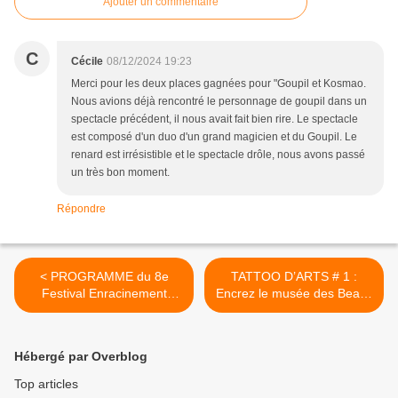
Ajouter un commentaire
C
Cécile
08/12/2024 19:23
Merci pour les deux places gagnées pour "Goupil et Kosmao.
Nous avions déjà rencontré le personnage de goupil dans un
spectacle précédent, il nous avait fait bien rire. Le spectacle
est composé d'un duo d'un grand magicien et du Goupil. Le
renard est irrésistible et le spectacle drôle, nous avons passé
un très bon moment.
Répondre
< PROGRAMME du 8e
TATTOO D’ARTS # 1 :
Festival Enracinement
Encrez le musée des Beaux
Déracinement du 26
Arts d’Orléans dans votre
novembre au 05 décembre
peau du 12 au 14
2024 au théâtre Gérard
décembre 2024 >
Hébergé par Overblog
Philipe Orléans La Source
Top articles