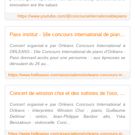
innovation are the values
https://www.youtube.com/@concoursinternationaldepiano
Pass institut - 16e concours international de piano d'orléans - automne 2024
Concert organisé·e par Orléans Concours International à
ORLEANS - 16e Concours international de piano d'Orléans -
Pass donnant accès pour une personne : - aux épreuves se
déroulant du 26 au...
https://www.helloasso.com/associations/orleans-concours-international/evenements/pass-16e-concours-international-de-piano-d-orleans-automne-2024
Concert de winston choi et des solistes de l'oso, le 30/10/2024, 20h
Concert organisé·e par Orléans Concours International à
Orléans - Interprètes: Winston Choi : piano, Guillaume
Dettmar : violon, Jean-Philippe Bardon: alto, Yska
Benzakoun : violoncelle. Conc...
https://www.helloasso.com/associations/orleans-concours-international/evenements/concert-de-winston-choi-et-des-solistes-de-l-oso-le-30-10-2024-20h