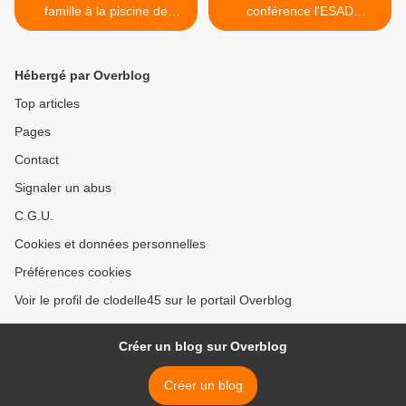
famille à la piscine de
conférence l'ESAD
Fleury-les-Aubrais le 31
d'Orléans le 5 novembre et
octobre de 14 h à 18 h
portes ouvertes d'atelier les
9 10 11 novembre >
Hébergé par Overblog
Top articles
Pages
Contact
Signaler un abus
C.G.U.
Cookies et données personnelles
Préférences cookies
Voir le profil de clodelle45 sur le portail Overblog
Créer un blog sur Overblog
Créer un blog