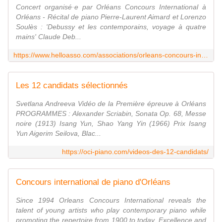
Concert organisé·e par Orléans Concours International à
Orléans - Récital de piano Pierre-Laurent Aimard et Lorenzo
Soulès : 'Debussy et les contemporains, voyage à quatre
mains' Claude Deb...
https://www.helloasso.com/associations/orleans-concours-international/evenements/concert-d-ouverture-du-16e-concours-le-25-10-2024-20h
Les 12 candidats sélectionnés
Svetlana Andreeva Vidéo de la Première épreuve à Orléans
PROGRAMMES : Alexander Scriabin, Sonata Op. 68, Messe
noire (1913) Isang Yun, Shao Yang Yin (1966) Prix Isang
Yun Aigerim Seilova, Blac...
https://oci-piano.com/videos-des-12-candidats/
Concours international de piano d'Orléans
Since 1994 Orleans Concours International reveals the
talent of young artists who play contemporary piano while
promoting the repertoire from 1900 to today. Excellence and