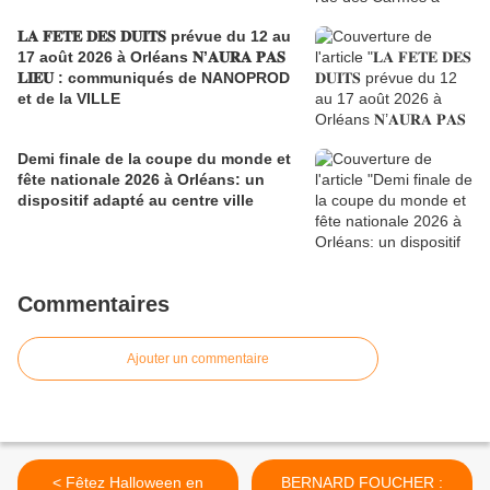
𝐋𝐀 𝐅𝐄𝐓𝐄 𝐃𝐄𝐒 𝐃𝐔𝐈𝐓𝐒 prévue du 12 au
17 août 2026 à Orléans 𝐍’𝐀𝐔𝐑𝐀 𝐏𝐀𝐒
𝐋𝐈𝐄𝐔 : communiqués de NANOPROD
et de la VILLE
Demi finale de la coupe du monde et
fête nationale 2026 à Orléans: un
dispositif adapté au centre ville
Commentaires
Ajouter un commentaire
< Fêtez Halloween en
BERNARD FOUCHER :