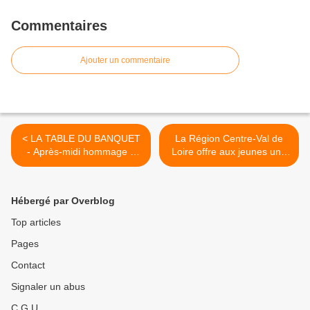
Commentaires
Ajouter un commentaire
< LA TABLE DU BANQUET
La Région Centre-Val de
- Après-midi hommage à
Loire offre aux jeunes une
Jean Zay au Parc Pasteur
CAGNOTTE YEP’S
d’Orléans le dimanche 26
supplémentaire de 15€
mai à partir de 14h -
"Patrimoine, culture
Hébergé par Overblog
GRATUIT
scientifique et
environnementale" >
Top articles
Pages
Contact
Signaler un abus
C.G.U.