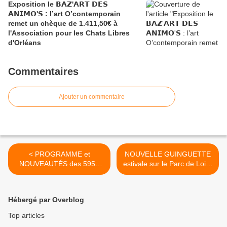
Exposition le 𝗕𝗔𝗭'𝗔𝗥𝗧 𝗗𝗘𝗦
𝗔𝗡𝗜𝗠𝗢'𝗦 : l’art O’contemporain
remet un chèque de 1.411,50€ à
l'Association pour les Chats Libres
d'Orléans
Commentaires
Ajouter un commentaire
< PROGRAMME et
NOUVELLE GUINGUETTE
NOUVEAUTÉS des 595e
estivale sur le Parc de Loire
Fêtes de Jeanne d'Arc
d’Orléans : LE BAR
organisées du 29 avril au 8
GASTRONOMIQUE
mai à Orléans
animera L’ÎLOT >
Hébergé par Overblog
Top articles