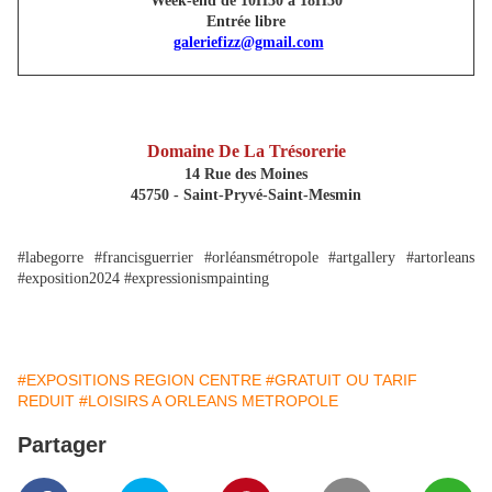
Week-end de 10H30 à 18H30
Entrée libre
galeriefizz@gmail.com
Domaine De La Trésorerie
14 Rue des Moines
45750 - Saint-Pryvé-Saint-Mesmin
#labegorre #francisguerrier #orléansmétropole #artgallery #artorleans
#exposition2024 #expressionismpainting
#EXPOSITIONS REGION CENTRE
#GRATUIT OU TARIF
REDUIT
#LOISIRS A ORLEANS METROPOLE
Partager