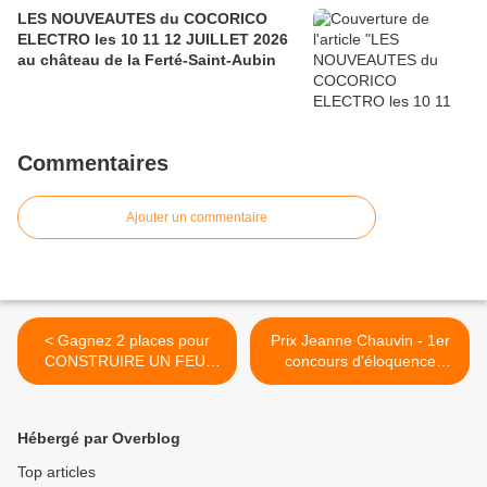
LES NOUVEAUTES du COCORICO
ELECTRO les 10 11 12 JUILLET 2026
au château de la Ferté-Saint-Aubin
Commentaires
Ajouter un commentaire
< Gagnez 2 places pour
Prix Jeanne Chauvin - 1er
CONSTRUIRE UN FEU,
concours d'éloquence
spectacle programmé à
ouvert à la jeunesse
l’Unisson de St JEAN DE LA
orléanaise le samedi 27
RUELLE le 16 février à
avril 2024 au Musée des
Hébergé par Overblog
20h30
Beaux Arts d'Orléans >
Top articles