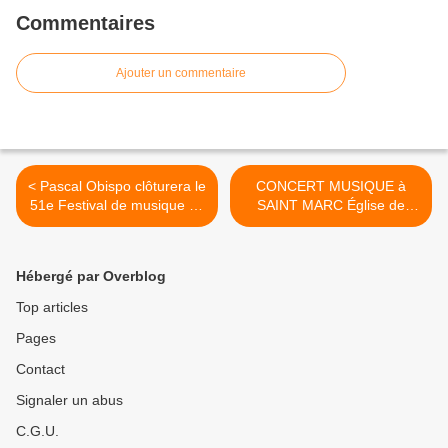
Commentaires
Ajouter un commentaire
< Pascal Obispo clôturera le
CONCERT MUSIQUE à
51e Festival de musique de
SAINT MARC Église de
Sully et du Loiret le 15 juin
Saint-Péravy-la-Colombe -
2024
Dimanche 10 Mars 2024 à
16 h >
Hébergé par Overblog
Top articles
Pages
Contact
Signaler un abus
C.G.U.