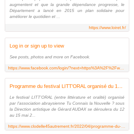
augmentent et que la grande dépendance progresse, le
Département a lancé en 2015 un plan solidaire pour
améliorer le quotidien et ...
https://www.loiret.fr/
Log in or sign up to view
See posts, photos and more on Facebook.
https://www.facebook.com/login/?next=https%3A%2F%2Fwww.facebook.com%2Fvitaliterurale
Programme du festival LITT'ORAL organisé du 12 au 15 mai 2022 à Saint-Jean de Braye par Tu Connais la Nouvelle? - VIVRE AUTREMENT VOS LOISIRS avec Clodelle
Le festival LITT'ORAL (entre littérature et oralité) organisé
par l'association abraysienne Tu Connais la Nouvelle ? sous
la Direction artistique de Gérard AUDAX se déroulera du 12
au 15 mai 2...
https://www.clodelle45autrement.fr/2022/04/programme-du-festival-litt-oral-organise-du-12-au-15-mai-2022-a-saint-jean-de-braye-par-tu-connais-la-nouvelle.html