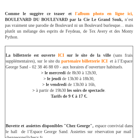
Comme le suggère ce teaser et
l'album photo en ligne ici,
BOULEVARD DU BOULEVARD par la Cie Le Grand Souk,
n’est
pas vraiment une parodie de Boulevard ni un Boulevard burlesque... mais
plutôt un mélange des esprits de Feydeau, de Tex Avery et des Monty
Python.
La billetterie est ouverte
ICI
sur le site de la ville
(sans frais
supplémentaires), sur le site du
partenaire billetterie ICI
et à l’Espace
George Sand - 02 38 46 88 69 - aux horaires d’ouverture habituels.
> le mercredi
de 8h30 à 12h30,
> le jeudi
de 13h30 à 18h30,
> le vendredi
de 13h30 à 16h,
>
à partir de 19h30
les soirs de spectacle
.
Tarifs de 9 € à 17 €.
Buvette et assiettes disponibles "Chez George",
espace convivial dans
le hall de l’Espace George Sand. Assiettes sur réservation par mail
chezgeorge@checy.fr