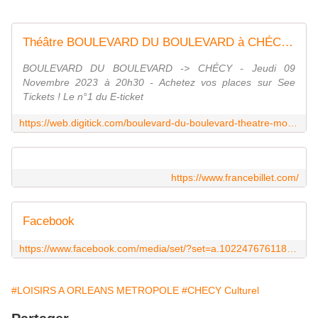
Théâtre BOULEVARD DU BOULEVARD à CHÉCY @ MOLIERE - Billets & Places
BOULEVARD DU BOULEVARD -> CHÉCY - Jeudi 09
Novembre 2023 à 20h30 - Achetez vos places sur See
Tickets ! Le n°1 du E-ticket
https://web.digitick.com/boulevard-du-boulevard-theatre-moliere-checy-09-novembre-2023-css5-espacegeorgesand-pg101-ri9827843.html
https://www.francebillet.com/
Facebook
https://www.facebook.com/media/set/?set=a.10224767611841245&type=3
#LOISIRS A ORLEANS METROPOLE
#CHECY Culturel