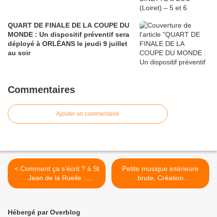
QUART DE FINALE DE LA COUPE DU
MONDE : Un dispositif préventif sera
déployé à ORLÉANS le jeudi 9 juillet
au soir
Commentaires
Ajouter un commentaire
< Comment ça s’écrit ? à St
Petite musique intérieure
Jean de la Ruelle :
brute, Création
Rencontre autour de La
chorégraphique inclusive
Lettre - 5 novembre
les 9 et 10 novembre - La
Médiathèque Anna-Marly
Passerelle de Fleury les
Hébergé par Overblog
aubrais >