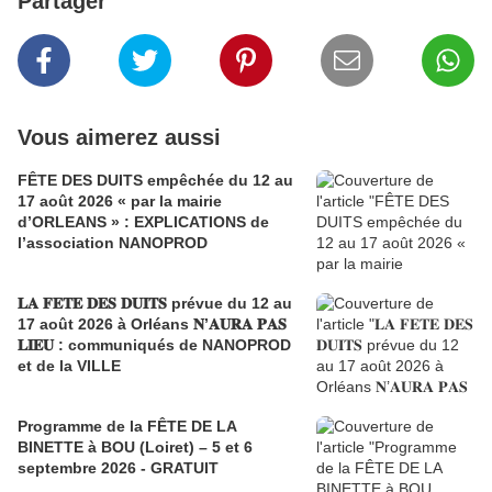
Partager
Vous aimerez aussi
FÊTE DES DUITS empêchée du 12 au
17 août 2026 « par la mairie
d’ORLEANS » : EXPLICATIONS de
l’association NANOPROD
𝐋𝐀 𝐅𝐄𝐓𝐄 𝐃𝐄𝐒 𝐃𝐔𝐈𝐓𝐒 prévue du 12 au
17 août 2026 à Orléans 𝐍’𝐀𝐔𝐑𝐀 𝐏𝐀𝐒
𝐋𝐈𝐄𝐔 : communiqués de NANOPROD
et de la VILLE
Programme de la FÊTE DE LA
BINETTE à BOU (Loiret) – 5 et 6
septembre 2026 - GRATUIT