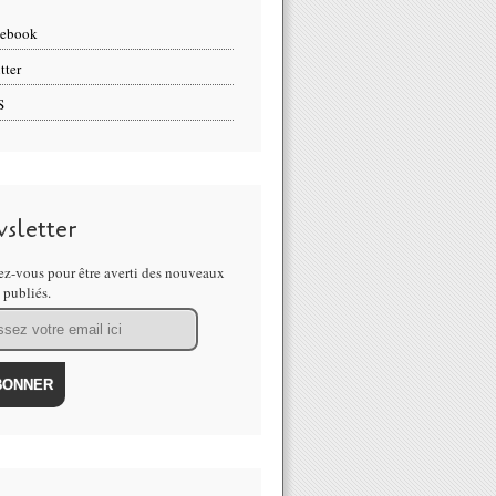
cebook
tter
S
sletter
z-vous pour être averti des nouveaux
s publiés.