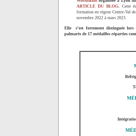
Worldskills
organisée à Lyon d
ARTICLE DU BLOG
.
Cette é
formation en région Centre-Val de 
novembre 2022 à mars 2023.
Elle s’est fortement distinguée lor
palmarès de 17 médailles réparties com
Réfri
T
MÉ
Intégrati
MÉD