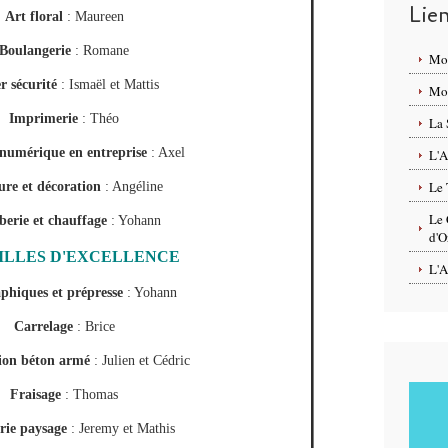
Lie
Art floral
: Maureen
Boulangerie
: Romane
Mo
r sécurité
: Ismaël et Mattis
Mon
Imprimerie
: Théo
La 
 numérique en entreprise
: Axel
L'A
Le 
ure et décoration
: Angéline
Le 
erie et chauffage
: Yohann
d'O
ILLES D'EXCELLENCE
L'A
aphiques et prépresse
: Yohann
Carrelage
: Brice
ion béton armé
: Julien et Cédric
Fraisage
: Thomas
rie paysage
: Jeremy et Mathis