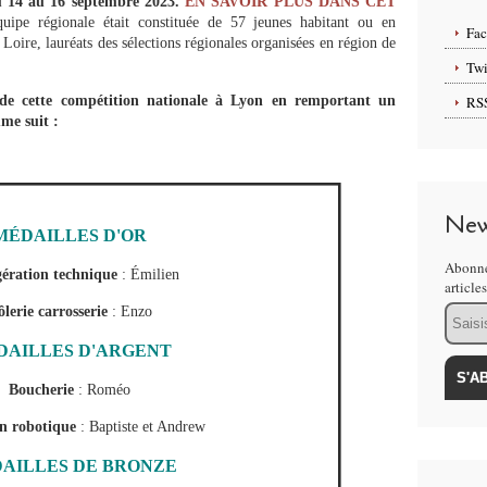
u 14 au 16 septembre 2023.
EN SAVOIR PLUS DANS CET
quipe régionale était constituée de 57 jeunes habitant ou en
Fa
Loire, lauréats des sélections régionales organisées en région de
Twi
s de cette compétition nationale à Lyon en remportant un
RS
me suit :
New
MÉDAILLES D'OR
Abonne
gération technique
: Émilien
article
Email
ôlerie carrosserie
: Enzo
DAILLES D'ARGENT
Boucherie
: Roméo
on robotique
: Baptiste et Andrew
AILLES DE BRONZE