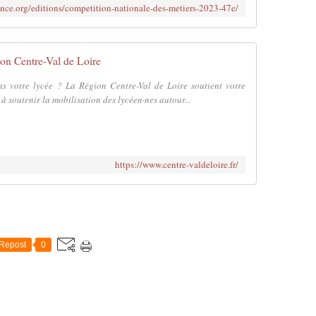
ance.org/editions/competition-nationale-des-metiers-2023-47e/
on Centre-Val de Loire
ns votre lycée ? La Région Centre-Val de Loire soutient votre
 à soutenir la mobilisation des lycéen·nes autour...
https://www.centre-valdeloire.fr/
Repost
0