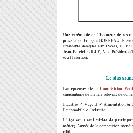
Une cérémonie en l’honneur de ces mé
présence de François BONNEAU, Présiden
Présidente déléguée aux Lycées, à l’Éduc
Jean-Patrick GILLE
, Vice-Président dé
et à l'Insertion.
Le plus gran
Les épreuves de la
Compétition World
cinquantaine de métiers relevant de domain
Industrie
✓
Végétal
✓
Alimentation & 
l’automobile
✓
Industrie
L’ âge est le seul critère de participat
métier) l’année de la compétition mondial
édition.