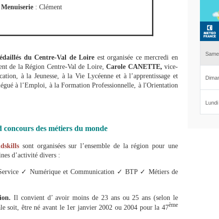
Menuiserie
: Clément
daillés du Centre-Val de Loire
est organisée ce mercredi en
t de la Région Centre-Val de Loire,
Carole CANETTE,
vice-
ation, à la Jeunesse, à la Vie Lycéenne et à l’apprentissage et
légué à l’Emploi, à la Formation Professionnelle, à l'Orientation
d concours des métiers du monde
skills
sont organisées sur l’ensemble de la région pour une
es d’activité divers :
Service
✓
Numérique et Communication
✓
BTP
✓
Métiers de
ion.
Il convient d’ avoir moins de 23 ans ou 25 ans (selon le
ème
e soit, être né avant le 1er janvier 2002 ou 2004 pour la 47