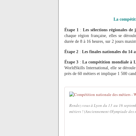
La compétit
Étape 1
:
Les sélections régionales de
chaque région française, elles se déroul
durée de 8 à 16 heures, sur 2 jours max
Étape 2
:
Les finales nationales du 14 
Étape 3
:
La compétition mondiale à 
WorldSkills International, elle se déroul
près de 60 métiers et implique 1 500 cand
Rendez-vous à Lyon du 13 au 16 septemb
métiers ! (Anciennement Olympiade des m