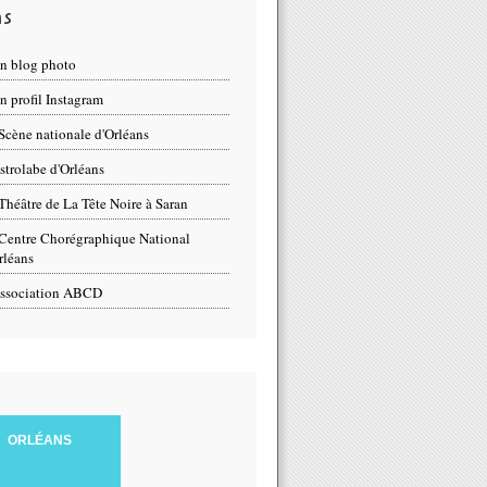
ns
n blog photo
 profil Instagram
Scène nationale d'Orléans
strolabe d'Orléans
Théâtre de La Tête Noire à Saran
Centre Chorégraphique National
rléans
ssociation ABCD