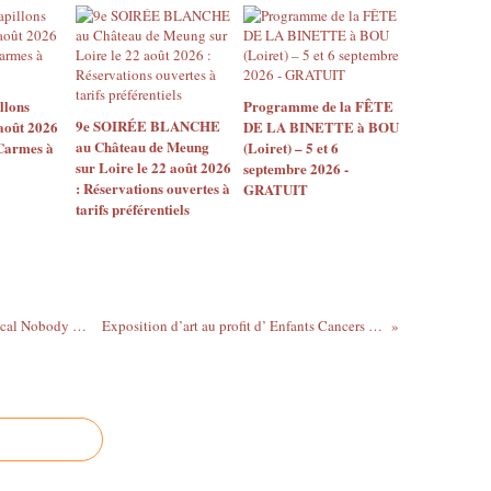
llons
Programme de la FÊTE
9e SOIRÉE BLANCHE
août 2026
DE LA BINETTE à BOU
au Château de Meung
 Carmes à
(Loiret) – 5 et 6
sur Loire le 22 août 2026
septembre 2026 -
: Réservations ouvertes à
GRATUIT
tarifs préférentiels
Concert Gospel, Soul avec l’ensemble vocal Nobody Knows - Eglise St Étienne de Jargeau - Samedi 18 novembre 2023 à 20h
Exposition d’art au profit d’ Enfants Cancers Santé - Château de St Jean le Blanc - 17 au 19 novembre 2023