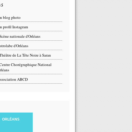
ns
n blog photo
 profil Instagram
Scène nationale d'Orléans
strolabe d'Orléans
Théâtre de La Tête Noire à Saran
Centre Chorégraphique National
rléans
ssociation ABCD