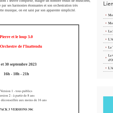
s dont l’œuvre complexe, malgré un nombre réduit de musiciens,
Lie
 par ses harmonies étonnantes et son orchestration très
te musique, on est saisi par son apparente simplicité.
Mo
Mon
La 
Pierre et le loup 3.0
L'A
’Orchestre de l’Inattendu
Le 
Le 
d'O
 et 30 septembre 2023
L'A
16h - 18h - 21h
Version 1 - tous publics
ersion 2 - à partir de 8 ans
- déconseillée aux moins de 16 ans
PACK 3 VERSIONS 30€