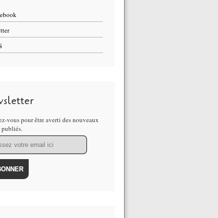
cebook
tter
S
sletter
z-vous pour être averti des nouveaux
s publiés.