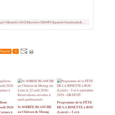
https://www.billetweb.fr/pierre-et-le-loup3-0&multi=26428&color=3DA9FC&parent=linattendu&color=3DA9FC
Repost
0
llons
Programme de la FÊTE
9e SOIRÉE BLANCHE
août 2026
DE LA BINETTE à BOU
au Château de Meung
 Carmes à
(Loiret) – 5 et 6