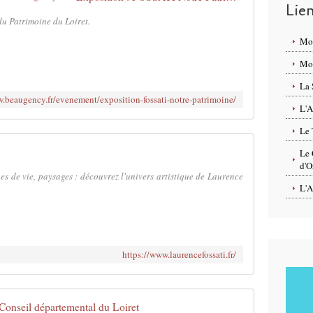
Lie
 du Patrimoine du Loiret.
Mo
Mon
La 
w.beaugency.fr/evenement/exposition-fossati-notre-patrimoine/
L'A
Le 
Le 
d'O
nes de vie, paysages : découvrez l'univers artistique de Laurence
L'A
https://www.laurencefossati.fr/
Conseil départemental du Loiret