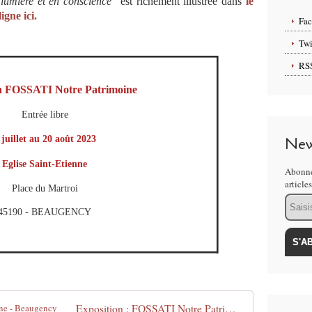
 lumière et en conscience"
est richement illustrée dans
le
ligne ici.
Fa
Twi
RS
n FOSSATI Notre Patrimoine
Entrée libre
 juillet au 20 août 2023
New
Eglise Saint-Etienne
Abonne
article
Place du Martroi
Email
45190 - BEAUGENCY
Exposition : FOSSATI Notre Patrimoine - Beaugency