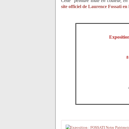
Cette
"peinture toute en couleur, en
site officiel de Laurence Fossati en 
Expositio
8