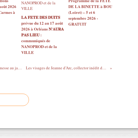
llons
Programme de la FÊTE
août 2026
DE LA BINETTE à BOU
 Carmes à
(Loiret) – 5 et 6
𝐋𝐀 𝐅𝐄𝐓𝐄 𝐃𝐄𝐒 𝐃𝐔𝐈𝐓𝐒
septembre 2026 -
prévue du 12 au 17 août
GRATUIT
2026 à Orléans 𝐍’𝐀𝐔𝐑𝐀
𝐏𝐀𝐒 𝐋𝐈𝐄𝐔 :
communiqués de
NANOPROD et de la
VILLE
PROGRAMME de la 2e Garden Party Jeunesse au jardin de l'Évêché d’Orléans - 8 juillet 2023 - GRATUIT
Les visages de Jeanne d’Arc, collector inédit de 8 timbres, mis en vente ce 10 juillet par La Poste