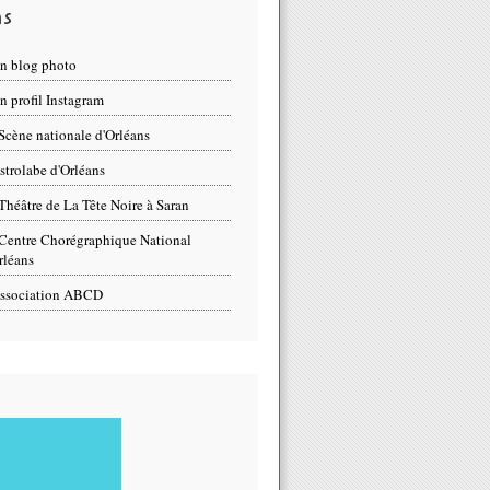
ns
n blog photo
 profil Instagram
Scène nationale d'Orléans
strolabe d'Orléans
Théâtre de La Tête Noire à Saran
Centre Chorégraphique National
rléans
ssociation ABCD