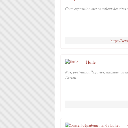
Cette exposition met en valeur des sites
https://ww
Huile
Nus, portraits, allégories, animaux, scè
Fossati.