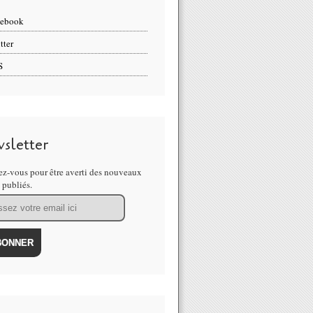
cebook
tter
S
sletter
z-vous pour être averti des nouveaux
s publiés.