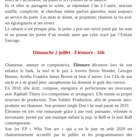
Ils et elles se partagent la scène, se répondant l’un à l’autre, mariant
souffle, complicité, se cherchant même parfois querelles, mais toujours
au service du poète. Les mots se disent, se projettent, chantent la vie avec
ses égratignures et ses revers.
Le cabaret n’est presque plus, le poète a pris son envol porté par les sons
et on pousse les portes d’un monde autre que celui tracé par l’Enfant
Sauvage.
Dimanche 2 juillet - Éléonore - 16h
Chanteuse, auteure et compositrice,
Éléonore
découvre lors de son
enfance le funk, la soul et le jazz à travers Stevie Wonder, Georges
Benson, Aretha Franklin James Brown et bien d’autres. Les CDs de son
oncle et à de grand père, saxophoniste lui donnent le goût des cuivres.
En 2018, elle écrit, compose, enregistre et perfectionne ses morceaux
avec Raphaël Thiery (co-compositeur et arrangeur). Elle monte sa propre
structure de production, Tom Soldier Production, afin de pouvoir auto-
produire ses chansons. Son premier single Don’t be mad parait en 2019.
Éléonore est très vite remarquée grâce à une voix puissante, veloutée et
envoutante, portée par une musique mêlant la pop, le RnB et la soul RnB
contemporaine.
Son 1er EP « Who You are » qui a vu le jour en août 2020 est
chaleureusement accueilli par le public et les programmateurs des