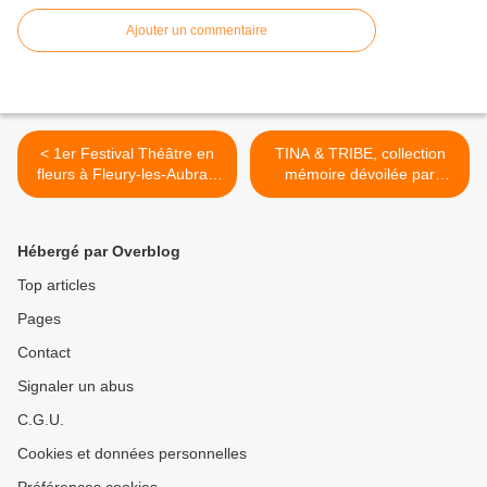
Ajouter un commentaire
< 1er Festival Théâtre en
TINA & TRIBE, collection
fleurs à Fleury-les-Aubrais
mémoire dévoilée par
sous le parrainage de
Famous Art au CAMPO
Robin Renucci - 23 et 24
SANTO D’ORLEANS le 17
juin 2023 - GRATUIT
juin 2023 >
Hébergé par Overblog
Top articles
Pages
Contact
Signaler un abus
C.G.U.
Cookies et données personnelles