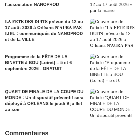
l’association NANOPROD
𝐋𝐀 𝐅𝐄𝐓𝐄 𝐃𝐄𝐒 𝐃𝐔𝐈𝐓𝐒 prévue du 12 au
17 août 2026 à Orléans 𝐍’𝐀𝐔𝐑𝐀 𝐏𝐀𝐒
𝐋𝐈𝐄𝐔 : communiqués de NANOPROD
et de la VILLE
Programme de la FÊTE DE LA
BINETTE à BOU (Loiret) – 5 et 6
septembre 2026 - GRATUIT
QUART DE FINALE DE LA COUPE DU
MONDE : Un dispositif préventif sera
déployé à ORLÉANS le jeudi 9 juillet
au soir
Commentaires