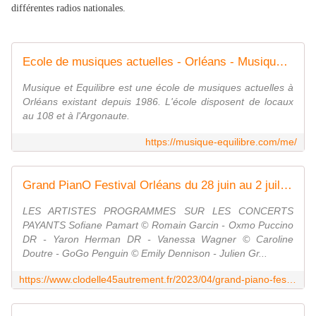
différentes radios nationales.
Ecole de musiques actuelles - Orléans - Musique et Equilibre
Musique et Equilibre est une école de musiques actuelles à
Orléans existant depuis 1986. L'école disposent de locaux
au 108 et à l'Argonaute.
https://musique-equilibre.com/me/
Grand PianO Festival Orléans du 28 juin au 2 juillet 2023 - Programme, tarifs des concerts payants : Sofiane Pamart, Oxmo Puccino, Vanessa Wagner, GoGo Penguin, Mentissa... - VIVRE AUTREMENT VOS LOISIRS avec Clodelle
LES ARTISTES PROGRAMMES SUR LES CONCERTS
PAYANTS Sofiane Pamart © Romain Garcin - Oxmo Puccino
DR - Yaron Herman DR - Vanessa Wagner © Caroline
Doutre - GoGo Penguin © Emily Dennison - Julien Gr...
https://www.clodelle45autrement.fr/2023/04/grand-piano-festival-orleans-du-28-juin-au-2-juillet-2023-programme-tarifs-des-concerts-payants-sofiane-pamart-oxmo-puccino-vanessa-wagner-gogo-penguin-mentissa.html