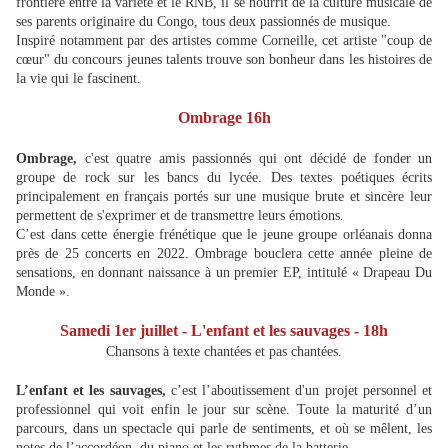
frontière entre la variété et le RNB, il se nourrit de la culture musicale de
ses parents originaire du Congo, tous deux passionnés de musique.
Inspiré notamment par des artistes comme Corneille, cet artiste "coup de
cœur" du concours jeunes talents trouve son bonheur dans les histoires de
la vie qui le fascinent.
Ombrage 16h
Ombrage,
c'est quatre amis passionnés qui ont décidé de fonder un
groupe de rock sur les bancs du lycée. Des textes poétiques écrits
principalement en français portés sur une musique brute et sincère leur
permettent de s'exprimer et de transmettre leurs émotions.
C’est dans cette énergie frénétique que le jeune groupe orléanais donna
près de 25 concerts en 2022. Ombrage bouclera cette année pleine de
sensations, en donnant naissance à un premier EP, intitulé « Drapeau Du
Monde ».
Samedi 1er juillet - L'enfant et les sauvages - 18h
Chansons à texte chantées et pas chantées.
L’enfant et les sauvages,
c’est l’aboutissement d'un projet personnel et
professionnel qui voit enfin le jour sur scène. Toute la maturité d’un
parcours, dans un spectacle qui parle de sentiments, et où se mêlent, les
notes de l’accordéon, du piano et les rythmes de la batterie.