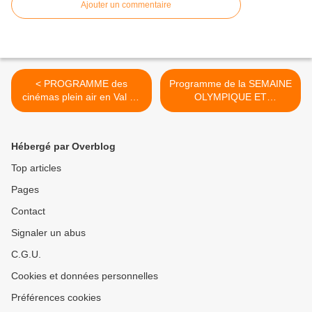
Ajouter un commentaire
< PROGRAMME des
Programme de la SEMAINE
cinémas plein air en Val de
OLYMPIQUE ET
Sully du 7 juillet au 4 août –
PARALYMPIQUE
Entrée libre
ORLÉANAISE du 19 au 25
juin 2023 >
Hébergé par Overblog
Top articles
Pages
Contact
Signaler un abus
C.G.U.
Cookies et données personnelles
Préférences cookies