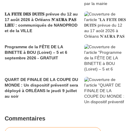
𝐋𝐀 𝐅𝐄𝐓𝐄 𝐃𝐄𝐒 𝐃𝐔𝐈𝐓𝐒 prévue du 12 au
17 août 2026 à Orléans 𝐍’𝐀𝐔𝐑𝐀 𝐏𝐀𝐒
𝐋𝐈𝐄𝐔 : communiqués de NANOPROD
et de la VILLE
Programme de la FÊTE DE LA
BINETTE à BOU (Loiret) – 5 et 6
septembre 2026 - GRATUIT
QUART DE FINALE DE LA COUPE DU
MONDE : Un dispositif préventif sera
déployé à ORLÉANS le jeudi 9 juillet
au soir
Commentaires