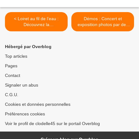
< Loiret au fil de l’eau :
Démos : Concert et
Découvrez la
exposition photos par des
programmation touristique
enfants de CE2 – Théâtre
estivale jusqu’au 16
d’Orléans - Samedi 3 juin
septembre 2023
2023 - GRATUIT >
Hébergé par Overblog
Top articles
Pages
Contact
Signaler un abus
C.G.U.
Cookies et données personnelles
Préférences cookies
Voir le profil de clodelle45 sur le portail Overblog