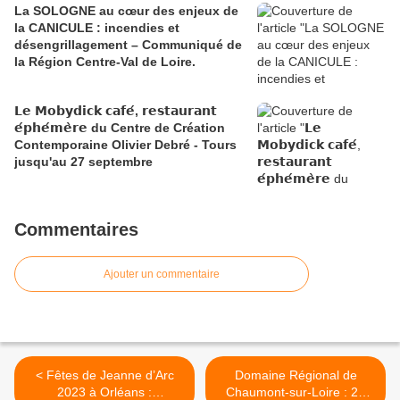
La SOLOGNE au cœur des enjeux de
la CANICULE : incendies et
désengrillagement – Communiqué de
la Région Centre-Val de Loire.
𝗟𝗲 𝗠𝗼𝗯𝘆𝗱𝗶𝗰𝗸 𝗰𝗮𝗳𝗲́, 𝗿𝗲𝘀𝘁𝗮𝘂𝗿𝗮𝗻𝘁
𝗲́𝗽𝗵𝗲́𝗺𝗲̀𝗿𝗲 du Centre de Création
Contemporaine Olivier Debré - Tours
jusqu'au 27 septembre
Commentaires
Ajouter un commentaire
< Fêtes de Jeanne d’Arc
Domaine Régional de
2023 à Orléans :
Chaumont-sur-Loire : 2e