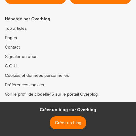
Programme, nouveautés et
édition des Conversations
rendez-vous
sous l'arbre les 27 et 28
incontournables du 29 avril
avril 2023 >
Hébergé par Overblog
au 8 mai
Top articles
Pages
Contact
Signaler un abus
C.G.U.
Cookies et données personnelles
Préférences cookies
Voir le profil de clodelle45 sur le portail Overblog
Créer un blog sur Overblog
Créer un blog