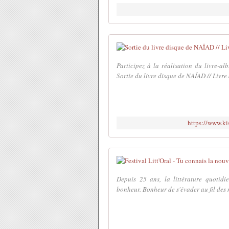
Participez à la réalisation du livre-
Sortie du livre disque de NAÏAD // Livre
https://www.ki
Depuis 25 ans, la littérature quotid
bonheur. Bonheur de s'évader au fil des 