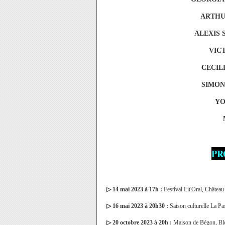
ARTHU
ALEXIS 
VIC
CECIL
SIMON
YO
PR
▷
14 mai 2023 à 17h :
Festival Lit'Oral, Château
▷
16 mai 2023 à 20h30 :
Saison culturelle La Pas
▷
20 octobre 2023 à 20h :
Maison de Bégon, Blo