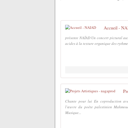
Accueil - N
présente NAÏAD Un concert pictural aux 
acides à la texture organique des rythmes
Pr
Chante pour lui En coproduction avec
l'œuvre du poète palestinien Mahmo
Musique...