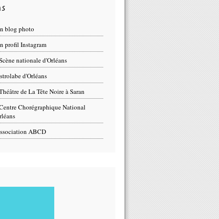
ns
n blog photo
 profil Instagram
Scène nationale d'Orléans
strolabe d'Orléans
Théâtre de La Tête Noire à Saran
Centre Chorégraphique National
rléans
ssociation ABCD