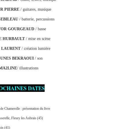
R PIERRE
/ guitares, musique
SEBILEAU
/ batterie, percussions
TOR GOURGEAUD
/ basse
E HURBAULT
/ mise en scène
 LAURENT
/ création lumière
UNES BEKRAOUI
/ son
MA2LINE
/ illustrations
OCHAINES DATES
 de Chamerolle : présentation du livre
serelle, Fleury les Aubrais (45)
is (41)