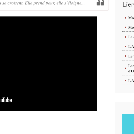
 se croisent. Elle prend peur, elle s’éloigne...
Lie
Mo
Mon
La 
L'A
Le 
Le 
d'O
L'A