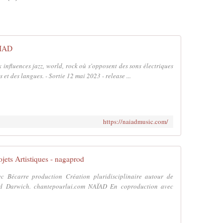
AIAD
influences jazz, world, rock où s'opposent des sons électriques
 et des langues. - Sortie 12 mai 2023 - release ...
https://naiadmusic.com/
ojets Artistiques - nagaprod
 Bécarre production Création pluridisciplinaire autour de
ud Darwich. chantepourlui.com NAÏAD En coproduction avec