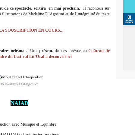
t de ce spectacle, sortira en mai prochain.
Il racontera sur
illustrations de Madeline D’Agostini et de l’intégralité du texte
LA SOUSCRIPTION EN COURS...
aires orléanais
.
Une présentation
est prévue au
Château de
adre du Festival Lit'Oral à découvrir ici
📸 Nathanaël Charpentier
NAÏAD
uction avec Musique et Équilibre
 HADJAB
/ chant, textes, musique