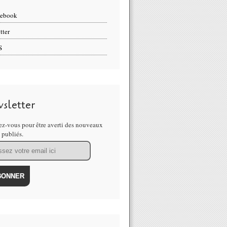
cebook
tter
S
sletter
z-vous pour être averti des nouveaux
s publiés.