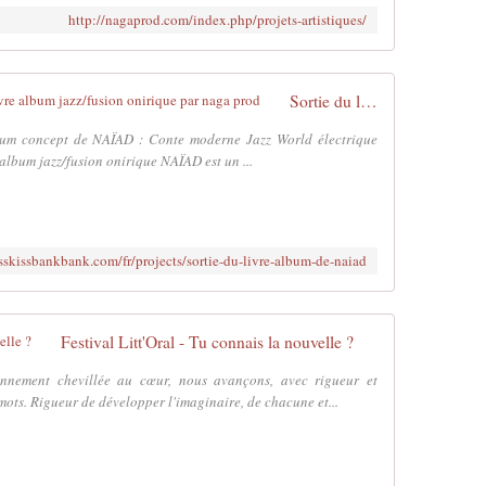
http://nagaprod.com/index.php/projets-artistiques/
Sortie du livre disque de NAÏAD // Livre album jazz/fusion onirique par naga prod
album concept de NAÏAD : Conte moderne Jazz World électrique
 album jazz/fusion onirique NAÏAD est un ...
sskissbankbank.com/fr/projects/sortie-du-livre-album-de-naiad
Festival Litt'Oral - Tu connais la nouvelle ?
iennement chevillée au cœur, nous avançons, avec rigueur et
mots. Rigueur de développer l'imaginaire, de chacune et...