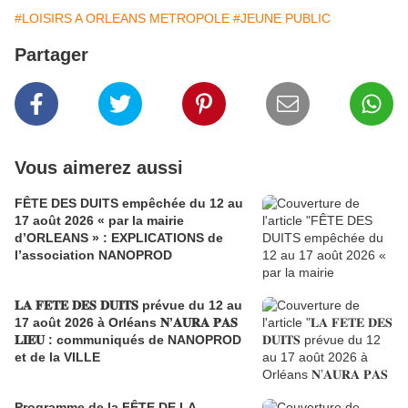
#LOISIRS A ORLEANS METROPOLE
#JEUNE PUBLIC
Partager
Vous aimerez aussi
FÊTE DES DUITS empêchée du 12 au
17 août 2026 « par la mairie
d’ORLEANS » : EXPLICATIONS de
l’association NANOPROD
𝐋𝐀 𝐅𝐄𝐓𝐄 𝐃𝐄𝐒 𝐃𝐔𝐈𝐓𝐒 prévue du 12 au
17 août 2026 à Orléans 𝐍’𝐀𝐔𝐑𝐀 𝐏𝐀𝐒
𝐋𝐈𝐄𝐔 : communiqués de NANOPROD
et de la VILLE
Programme de la FÊTE DE LA