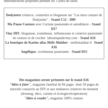
démonstrations proposées pendant les 3 jours du salon.
Dodynette
créatrice, couturière et blogueuse sur "Les tutos couture de
Dodynette" -
Stand C12 - D09
Ma Pause Couture
avec Corinne passionnée et autodidacte -
Stand
D17
Viny DIY
, blogueuse, youtubeuse, influenceuse et créatrice passionnée
de couture et de crochet laboutiquedeviny.com -
Stand A16
La boutique de Karine alias
Melle Malabar
- mellemalabar.fr
Stand
A16
Angélique
, crocheteuse passionnée -
Stand D15
Des magazines seront présentés sur le stand A16
"Idées à faire",
magazine familial de 84 pages dont 50 pages de
tutoriels consacrés au DIY et aux tendances créatives du moment
(dressing, déco, cuisine et écologie/récupération)
"Idées à coudre",
magazine 100% couture.