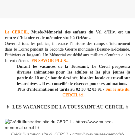
Le CERCIL,
Musée-Mémorial des enfants du Vel d’Hiv, est un
centre d’histoire et de mémoire situé à Orléans.
Ouvert à tous les publics, il retrace l’histoire des camps d’internement
dans le Loiret pendant la Seconde Guerre mondiale (Beaune-la-Rolande,
Pithiviers et Jargeau). Un Mémorial est dédié aux milliers d’enfants qui y
furent détenus.
EN SAVOIR PLUS...
Durant les vacances de la Toussaint, Le Cercil proposera
diverses animations pour les adultes et les plus jeunes (à
partir de 10 ans): bande dessinée, histoire locale et travail sur
les archives... Il est conseillé de réserver pour ces animations.
Plus d'informations et tarifs au 02 38 42 03 91 /
Sur le site du
CERCIL ici.
LES VACANCES DE LA TOUSSAINT AU CERCIL
👩‍
👨‍
Crédit illustration site du CERCIL - https://www.musee-memorial-