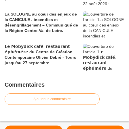
La SOLOGNE au cœur des enjeux de
la CANICULE : incendies et
désengrillagement – Communiqué de
la Région Centre-Val de Loire.
𝗟𝗲 𝗠𝗼𝗯𝘆𝗱𝗶𝗰𝗸 𝗰𝗮𝗳𝗲́, 𝗿𝗲𝘀𝘁𝗮𝘂𝗿𝗮𝗻𝘁
𝗲́𝗽𝗵𝗲́𝗺𝗲̀𝗿𝗲 du Centre de Création
Contemporaine Olivier Debré - Tours
jusqu'au 27 septembre
Commentaires
Ajouter un commentaire