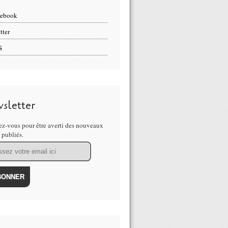
cebook
tter
S
sletter
z-vous pour être averti des nouveaux
s publiés.