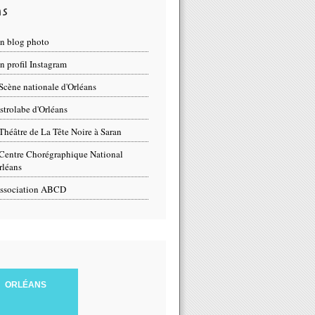
ns
n blog photo
 profil Instagram
Scène nationale d'Orléans
strolabe d'Orléans
Théâtre de La Tête Noire à Saran
Centre Chorégraphique National
rléans
ssociation ABCD