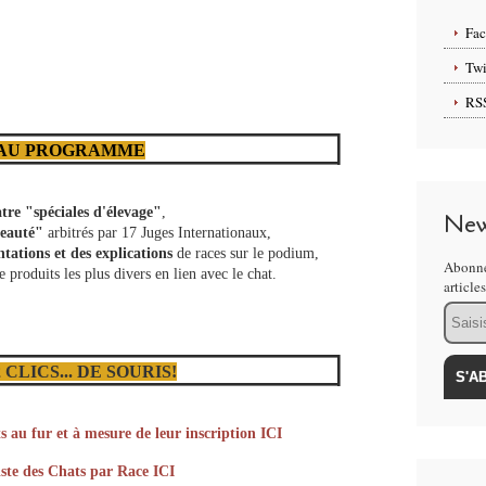
Fa
Twi
RS
AU PROGRAMME
tre "spéciales d'élevage"
,
New
eauté"
arbitrés par 17 Juges Internationaux,
tations et des explications
de races sur le podium,
Abonne
e produits les plus divers en lien avec le chat.
article
Email
 CLICS... DE SOURIS!
s
au fur et à mesure de leur inscription ICI
ste des Chats par Race ICI