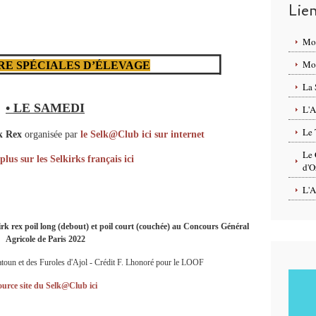
Lie
Mo
Mon
RE SPÉCIALES D’ÉLEVAGE
La 
• LE SAMEDI
L'A
Le 
k Rex
organisée par
le Selk@Club ici sur internet
Le 
plus sur les Selkirks français ici
d'O
L'A
k rex poil long (debout) et poil court (couchée) au Concours Général
Agricole de Paris 2022
atoun et des Furoles d'Ajol -
Crédit F. Lhonoré pour le LOOF
ource site du Selk@Club ici