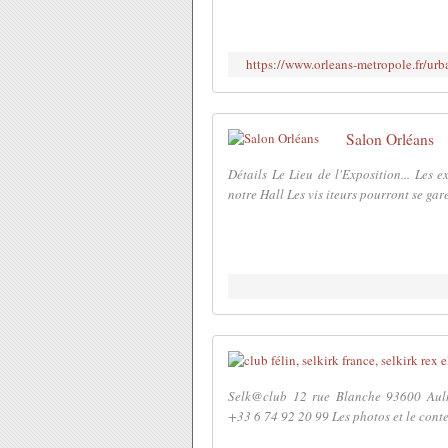
https://www.orleans-metropole.fr/urb
Salon Orléans
Détails Le Lieu de l'Exposition... Les 
notre Hall Les vis iteurs pourront se gare
Selk@club 12 rue Blanche 93600 Aulna
+33 6 74 92 20 99 Les photos et le conte