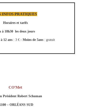
S INFOS PRATIQUES
Horaires et tarifs
h à 18h30 les deux jours
 à 12 ans
: 3 € -
Moins de 5ans
: gratuit
CO’Met
du Président Robert Schuman
5100 – ORLÉANS SUD