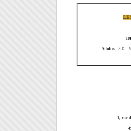
LE
10
Adultes
: 8 € -
5
1, rue 
4