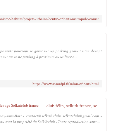
anisme-habitat/projets-urbains/centre-orleans-metropole-comet
exposants pourront se garer sur un parking gratuit situé devant
r sur un vaste parking à proximité ou utiliser a...
https://www.assoafpl.fr/salon-orleans.html
club félin, selkirk france, selkirk rex elevage Selkatclub france
y-sous-Bois - contact@selkirk.club/ selkatclub@gmail.com -
nu sont la propriété du Selk@club - Toute reproduction sans ...