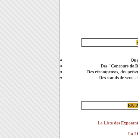
Qua
Des "Concours de B
Des récompenses, des présen
Des stands
de vente d
EN 2
La Liste des Exposant
La Li