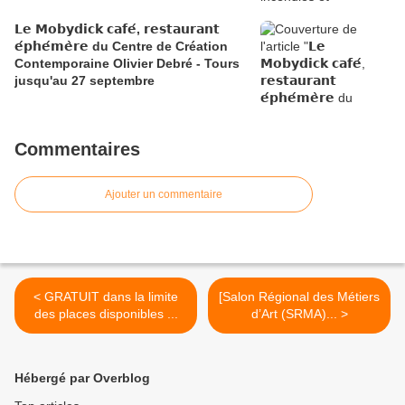
𝗟𝗲 𝗠𝗼𝗯𝘆𝗱𝗶𝗰𝗸 𝗰𝗮𝗳𝗲́, 𝗿𝗲𝘀𝘁𝗮𝘂𝗿𝗮𝗻𝘁
𝗲́𝗽𝗵𝗲́𝗺𝗲̀𝗿𝗲 du Centre de Création
Contemporaine Olivier Debré - Tours
jusqu'au 27 septembre
Commentaires
Ajouter un commentaire
< GRATUIT dans la limite
[Salon Régional des Métiers
des places disponibles ...
d’Art (SRMA)... >
Hébergé par Overblog