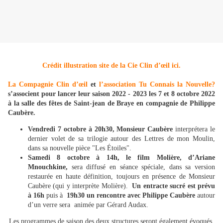
Crédit illustration site de la Cie Clin d’œil ici.
La Compagnie Clin d’œil
et
l’association Tu Connais la Nouvelle?
s’associent pour lancer leur saison 2022 - 2023 les 7 et 8 octobre 2022
à la salle des fêtes de Saint-jean de Braye en compagnie de Philippe
Caubère.
Vendredi 7 octobre à 20h30,
Monsieur Caubère
interprétera le
dernier volet de sa trilogie autour des Lettres de mon Moulin,
dans sa nouvelle pièce "Les Étoiles".
Samedi 8 octobre à 14h, le film Molière, d’Ariane
Mnouchkine,
sera diffusé en séance spéciale, dans sa version
restaurée en haute définition, toujours en présence de Monsieur
Caubère (qui y interprète Molière).
Un entracte sucré est prévu
à 16h
puis à
19h30 un rencontre avec Philippe Caubère
autour
d’un verre sera animée par Gérard Audax.
Les programmes de saison des deux structures seront également évoqués.