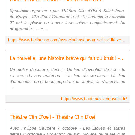
Spectacle organisé·e par Théâtre Clin d'Œil à Saint-Jean-
de-Braye - Clin d'oeil Compagnie et "Tu connais la nouvelle
?" ont le plaisir de lancer leur saison conjointement. Au
programme : - Le...
https://www.helloasso.com/associations/theatre-clin-d-il/evenements/lancement-de-saison
La nouvelle, une histoire brève qui fait du bruit ! - Tu connais la nouvelle ?
Un atelier d'écriture, c'est : - Un lieu d'invention de soi : de
sa voix, de son matériau - Un lieu de création - Un lieu
d'émotions : on rit beaucoup dans un atelier, on s'énerve, on
...
https://www.tuconnaislanouvelle.fr/
Théâtre Clin D'oeil - Théâtre Clin D'œil
Avec Philippe Caubère 7 octobre - Les Étoiles et autres
lettres 8 octobre - Projection du film Molière ou la vie d'un