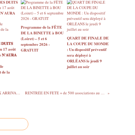
Programme de la FÊTE
DE LA BINETTE à BOU
QUART DE FINALE DE
(Loiret) – 5 et 6
 𝐃𝐔𝐈𝐓𝐒
LA COUPE DU MONDE
septembre 2026 -
u 17 août
: Un dispositif préventif
GRATUIT
𝐍’𝐀𝐔𝐑𝐀
sera déployé à
ORLÉANS le jeudi 9
de
juillet au soir
de la
JOURNÉE D'ACCUEIL DES NOUVEAUX ARRIVANTS A...
RENTRÉE EN FETE + de 500 associations au centre...