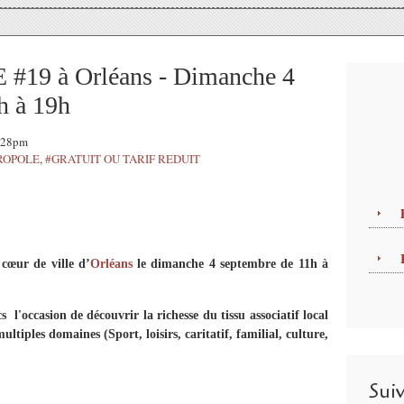
19 à Orléans - Dimanche 4
h à 19h
3:28pm
ROPOLE
,
#GRATUIT OU TARIF REDUIT
 cœur de ville d’
Orléans
le dimanche 4 septembre de 11h à
 l'occasion de découvrir la richesse du tissu associatif local
multiples domaines (Sport, loisirs, caritatif, familial, culture,
Sui