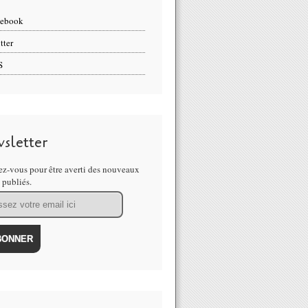
cebook
tter
S
sletter
z-vous pour être averti des nouveaux
s publiés.