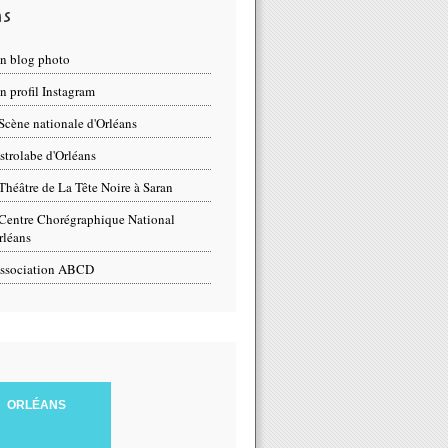
ns
n blog photo
 profil Instagram
Scène nationale d'Orléans
strolabe d'Orléans
Théâtre de La Tête Noire à Saran
Centre Chorégraphique National
rléans
ssociation ABCD