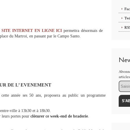
Fa
Twi
RS
n
SITE INTERNET EN LIGNE ICI
permettra désormais de
la place du Martroi, en passant par le Campo Santo.
New
Abonne
article
Email
UR DE L’ EVENEMENT
 cette année ses 50 ans, proposera au public un programme
ntre-ville à 13h30 et à 18h30.
r leurs portes pour
clôturer ce week-end de braderie
.