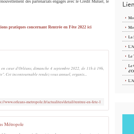
renouvellement des partenariats engagés avec le Crédit Mutuel, le
Lie
Mo
Mon
ions pratiques concernant Rentrée en Fête 2022 ici
La 
L'A
Le 
Le 
s en cœur d'Orléans, dimanche 4 septembre 2022, de 11h à 19h,
d'O
e". Cet incontournable rendez-vous annuel, organis...
L'A
s://www.orleans-metropole.fr/actualites/detail/rentree-en-fete-1
ns Métropole