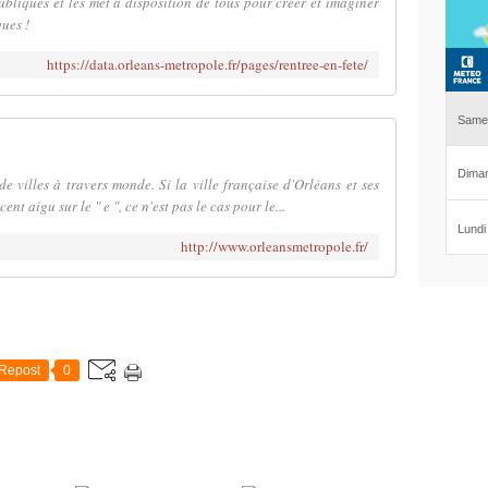
liques et les met à disposition de tous pour créer et imaginer
ues !
https://data.orleans-metropole.fr/pages/rentree-en-fete/
 villes à travers monde. Si la ville française d'Orléans et ses
 aigu sur le " e ", ce n'est pas le cas pour le...
http://www.orleansmetropole.fr/
Repost
0