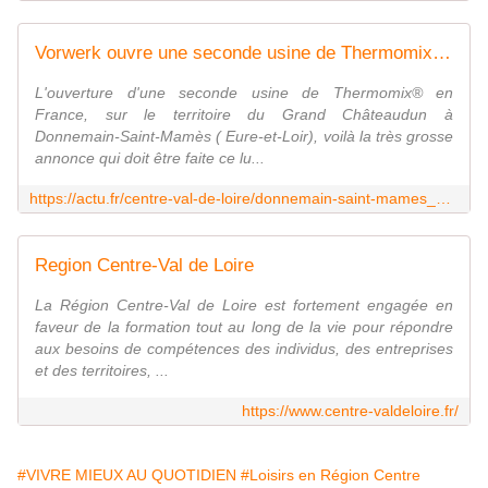
Vorwerk ouvre une seconde usine de Thermomix® en Eure-et-Loir, injecte 57 millions d'euros et crée 74 emplois
L'ouverture d'une seconde usine de Thermomix® en
France, sur le territoire du Grand Châteaudun à
Donnemain-Saint-Mamès ( Eure-et-Loir), voilà la très grosse
annonce qui doit être faite ce lu...
https://actu.fr/centre-val-de-loire/donnemain-saint-mames_28132/vorwerk-ouvre-une-seconde-usine-de-thermomix-en-eure-et-loir-injecte-57-millions-d-euros-et-cree-74-emplois_52346634.html
Region Centre-Val de Loire
La Région Centre-Val de Loire est fortement engagée en
faveur de la formation tout au long de la vie pour répondre
aux besoins de compétences des individus, des entreprises
et des territoires, ...
https://www.centre-valdeloire.fr/
#VIVRE MIEUX AU QUOTIDIEN
#Loisirs en Région Centre