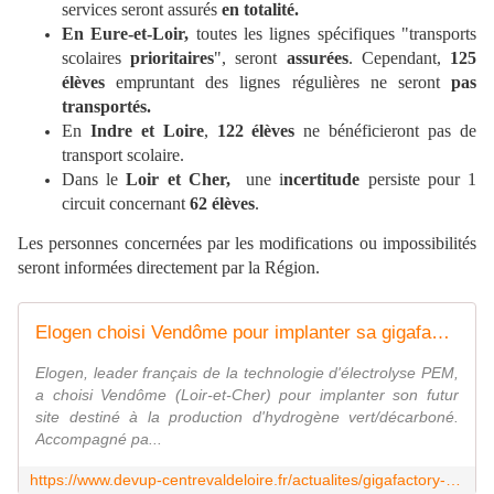
services seront assurés
en totalité.
En Eure-et-Loir,
toutes les lignes spécifiques "transports
scolaires
prioritaires
", seront
assurées
. Cependant,
125
élèves
empruntant des lignes régulières ne seront
pas
transportés.
En
Indre et Loire
,
122 élèves
ne bénéficieront pas de
transport scolaire.
Dans le
Loir et Cher,
une i
ncertitude
persiste pour 1
circuit concernant
62 élèves
.
Les personnes concernées par les modifications ou impossibilités
seront informées directement par la Région.
Elogen choisi Vendôme pour implanter sa gigafactory, une belle illustration de la dynamique régionale engagée en faveur de l'hydrogène
Elogen, leader français de la technologie d'électrolyse PEM,
a choisi Vendôme (Loir-et-Cher) pour implanter son futur
site destiné à la production d'hydrogène vert/décarboné.
Accompagné pa...
https://www.devup-centrevaldeloire.fr/actualites/gigafactory-delogen-implante-vendome-acceleration-developpement-filiere-hydrogene-regionale-489.html