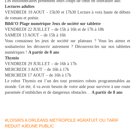
Les bibliothécaires présentent leurs coups de cœur en littérature ado.
Lectures adultes
VENDREDI 19 AOUT - 15h30 et 17h30 Lecture à voix haute de débuts
de romans et poésie.
Bibli’O Plage numérique Jeux de société sur tablette
VENDREDI 22 JUILLET – de 15h à 16h et de 17h à 18h
SAMEDI 13 AOUT – de 15h à 16h
Vous connaissez les jeux de société sur plateaux ? Vous les aimez et
souhaiteriez les découvrir autrement ? Découvrez-les sur nos tablettes
numériques !
A partir de 8 ans
Thymio
VENDREDI 29 JUILLET – de 16h à 17h
MERCREDI 3 AOUT – de 16h à 17h
MERCREDI 17 AOUT – de 16h à 17h
Le robot Thymio est l’un des tout premiers robots programmables au
monde. Cet été, il va avoir besoin de votre aide pour survivre à une route
parsemée d’embûches et de dangereux obstacles…
A partir de 8 ans
#LOISIRS A ORLEANS METROPOLE
#GRATUIT OU TARIF
REDUIT
#JEUNE PUBLIC