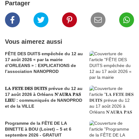
Partager
Vous aimerez aussi
FÊTE DES DUITS empêchée du 12 au
17 août 2026 « par la mairie
d’ORLEANS » : EXPLICATIONS de
l’association NANOPROD
𝐋𝐀 𝐅𝐄𝐓𝐄 𝐃𝐄𝐒 𝐃𝐔𝐈𝐓𝐒 prévue du 12 au
17 août 2026 à Orléans 𝐍’𝐀𝐔𝐑𝐀 𝐏𝐀𝐒
𝐋𝐈𝐄𝐔 : communiqués de NANOPROD
et de la VILLE
Programme de la FÊTE DE LA
BINETTE à BOU (Loiret) – 5 et 6
septembre 2026 - GRATUIT