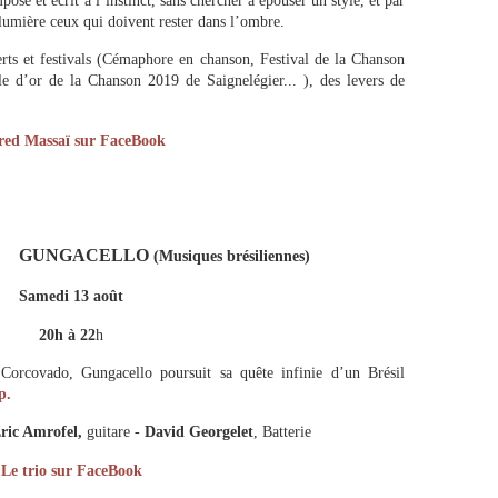
e et écrit à l’instinct, sans chercher à épouser un style, et par
 lumière ceux qui doivent rester dans l’ombre.
ts et festivals (Cémaphore en chanson, Festival de la Chanson
le d’or de la Chanson 2019 de Saignelégier... ), des levers de
red Massaï sur FaceBook
GUNGACELLO
(Musiques brésiliennes)
Samedi 13 août
20h à 22
h
Corcovado, Gungacello poursuit sa quête infinie d’un Brésil
p.
ric Amrofel,
guitare -
David Georgelet
, Batterie
Le trio sur FaceBook