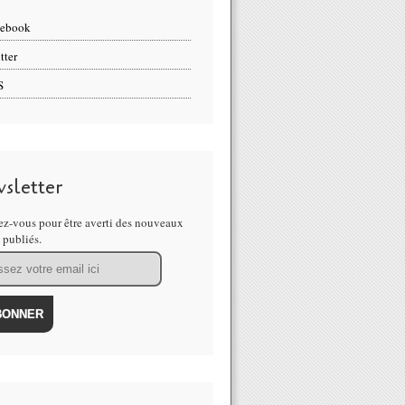
cebook
tter
S
sletter
z-vous pour être averti des nouveaux
s publiés.