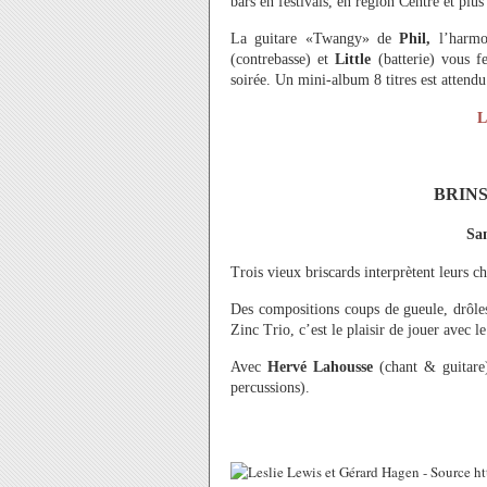
bars en festivals, en région Centre et plus
La guitare «Twangy» de
Phil,
l’harmo
(contrebasse) et
Little
(batterie) vous 
soirée. Un mini-album 8 titres est attendu
L
BRINS
Sam
Trois vieux briscards interprètent leurs c
Des compositions coups de gueule, drôles
Zinc Trio, c’est le plaisir de jouer avec l
Avec
Hervé Lahousse
(chant & guitar
percussions).