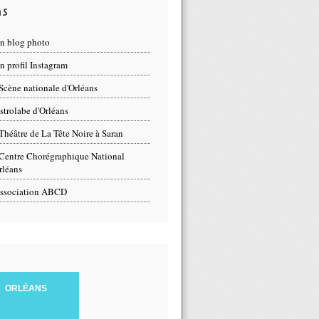
ns
n blog photo
 profil Instagram
Scène nationale d'Orléans
strolabe d'Orléans
Théâtre de La Tête Noire à Saran
Centre Chorégraphique National
rléans
ssociation ABCD