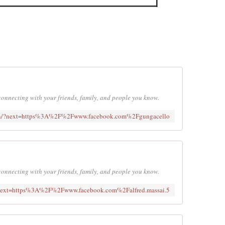
connecting with your friends, family, and people you know.
gin/?next=https%3A%2F%2Fwww.facebook.com%2Fgungacello
connecting with your friends, family, and people you know.
/?next=https%3A%2F%2Fwww.facebook.com%2Falfred.massai.5