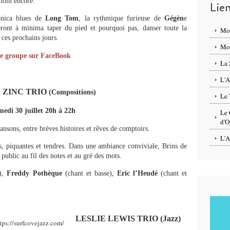
 loin encore.
Lie
nica blues de
Long Tom
, la rythmique furieuse de
Gégèn
e
feront à minima taper du pied et pourquoi pas, danser toute la
Mo
 ces prochains jours.
Mon
e groupe sur FaceBook
La 
L'A
 ZINC TRIO
(Compositions)
Le 
edi 30 juillet 20h à 22h
Le 
d'O
hansons, entre brèves histoires et rêves de comptoirs.
L'A
, piquantes et tendres. Dans une ambiance conviviale, Brins de
e public au fil des notes et au gré des mots.
e),
Freddy Pothèque
(chant et basse),
Eric l’Heudé
(chant et
LESLIE LEWIS TRIO (Jazz)