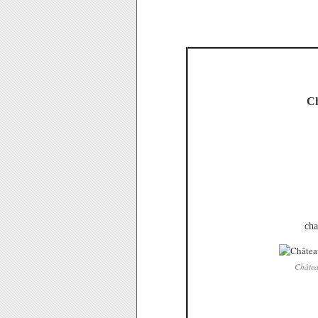
Ch
cha
Châtea