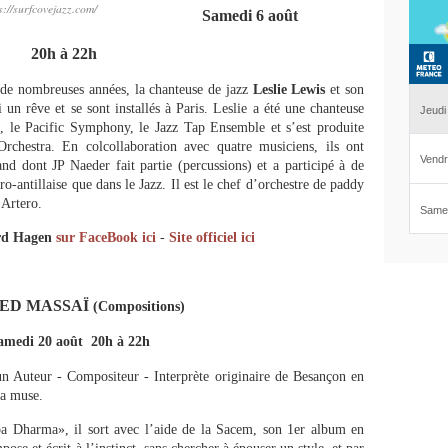
://surfcovejazz.com/
Samedi 6 août
20h à 22h
de nombreuses années, la chanteuse de jazz
Leslie Lewis
et son
i un rêve et se sont installés à Paris. Leslie a été une chanteuse
a, le Pacific Symphony, le Jazz Tap Ensemble et s’est produite
chestra. En colcollaboration avec quatre musiciens, ils ont
d dont JP Naeder fait partie (percussions) et a participé à de
-antillaise que dans le Jazz. Il est le chef d’orchestre de paddy
 Artero.
ard Hagen
sur FaceBook ici
-
Site officiel ici
ED MASSAÏ
(Compositions)
amedi 20 août 20h à 22h
un Auteur - Compositeur - Interprète originaire de Besançon en
sa muse.
a Dharma», il sort avec l’aide de la Sacem, son 1er album en