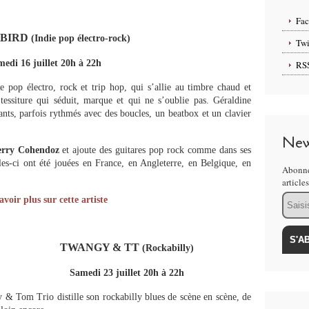
Fa
BIRD
(Indie pop électro-rock)
Twi
edi 16 juillet 20h à 22h
RS
e pop électro, rock et trip hop, qui s’allie au timbre chaud et
essiture qui séduit, marque et qui ne s’oublie pas. Géraldine
nants, parfois rythmés avec des boucles, un beatbox et un clavier
New
erry Cohendoz
et ajoute des guitares pop rock comme dans ses
les-ci ont été jouées en France, en Angleterre, en Belgique, en
Abonne
article
Email
avoir plus sur cette artiste
TWANGY & TT
(Rockabilly)
Samedi 23 juillet 20h à 22h
y & Tom Trio distille son rockabilly blues de scène en scène, de