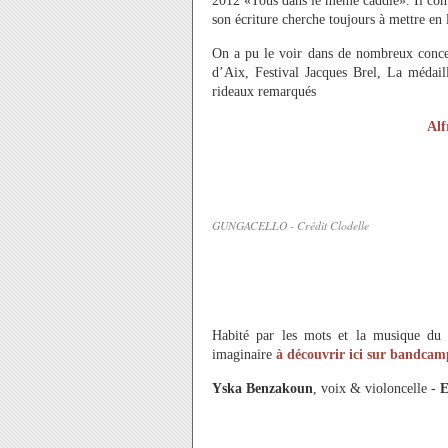
2012 «Tous dans le même caddie». Il compos
son écriture cherche toujours à mettre en
On a pu le voir dans de nombreux concer
d’Aix, Festival Jacques Brel, La médail
rideaux remarqués
Alf
GUNGACELLO - Crédit Clodelle
Habité par les mots et la musique du 
imaginaire
à découvrir ici sur bandcam
Yska Benzakoun
, voix & violoncelle -
E