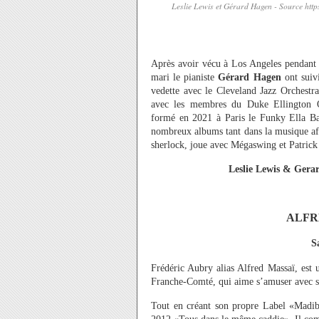
Leslie Lewis et Gérard Hagen - Source https
Après avoir vécu à Los Angeles pendant 
mari le pianiste
Gérard Hagen
ont suiv
vedette avec le Cleveland Jazz Orchestr
avec les membres du Duke Ellington Or
formé en 2021 à Paris le Funky Ella Ban
nombreux albums tant dans la musique afro
sherlock, joue avec Mégaswing et Patrick
Leslie Lewis & Ger
ALFR
S
Frédéric Aubry alias Alfred Massaï, est 
Franche-Comté, qui aime s’amuser avec 
Tout en créant son propre Label «Madib