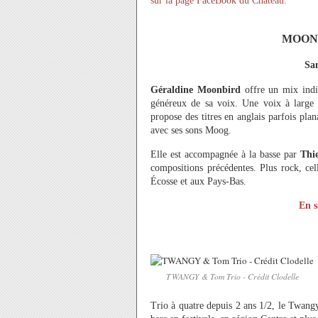
sur la page FaceBook du Château.
MOON
Sam
Géraldine Moonbird
offre un mix indi
généreux de sa voix. Une voix à large t
propose des titres en anglais parfois pla
avec ses sons Moog.
Elle est accompagnée à la basse par
Thi
compositions précédentes. Plus rock, cel
Écosse et aux Pays-Bas.
En s
TWANGY & Tom Trio - Crédit Clodelle
Trio à quatre depuis 2 ans 1/2, le Twang