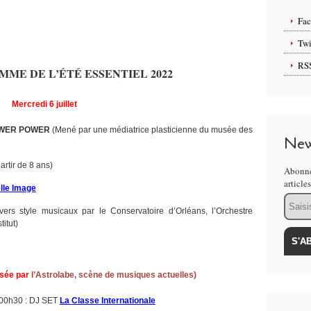
Fa
Twi
RS
ME DE L’ÉTÉ ESSENTIEL 2022
Mercredi 6 juillet
WER POWER
(Mené par une médiatrice plasticienne du musée des
New
artir de 8 ans)
Abonne
article
lle Image
Email
vers style musicaux par le Conservatoire d’Orléans, l’Orchestre
itut)
osée par
l’Astrolabe, scène de musiques actuelles)
00h30 : DJ SET
La Classe Internationale