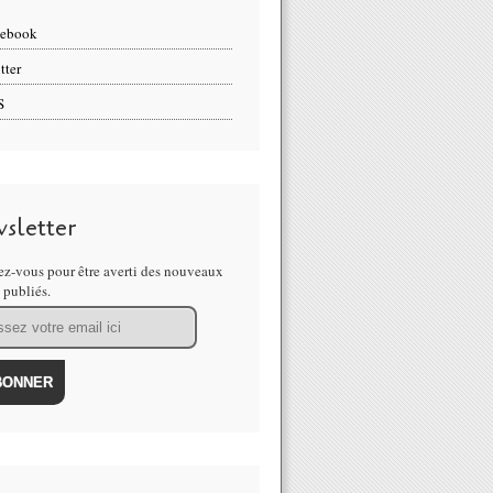
cebook
tter
S
sletter
z-vous pour être averti des nouveaux
s publiés.