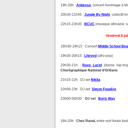
19h-20h :
Anbessa
, concert hommage à M
20h30-21h45 :
Jungle By Night
collectif i
22h15-23h30 :
BCUC
(musique africaine, s
Vendredi 8 jui
18H30-19h15 : Concert
Middle School Be
19h30-20h15 :
Lhiroyd
(afro-pop)
20h30-21h :
Rave Lucid
(danse hip-hop/
Chorégraphique National d‘Orléans
21h15-22h : DJ set
Nikita
22h00-23h : DJ set
Simon Fougère
23h00-00h30 :
DJ set
Boris Way
16h-20h :
Chez Raoul,
entre-sort forain tout