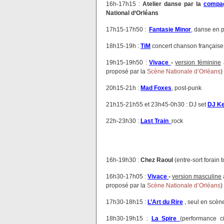
16h-17h15 :
Atelier danse par la
compag
National d‘Orléans
17h15-17h50 :
Fantasie Minor
, danse en 
18h15-19h :
TiM
concert chanson française
19h15-19h50 :
Vivace
-
version féminine
proposé par la
Scène Nationale d’Orléans
)
20h15-21h :
Mad Foxes
, post-punk
21h15-21h55 et 23h45-0h30 : DJ set
DJ K
22h-23h30 :
Last Train
rock
16h-19h30 :
Chez Raoul
(entre-sort forain t
16h30-17h05 :
Vivace
-
version masculine
proposé par la
Scène Nationale d’Orléans
)
17h30-18h15 :
L’Art du Rire
, seul en scè
18h30-19h15 :
La Spire
(performance c