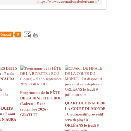
https://www.scenenationaledorleans.fr/
Repost
0
Programme de la FÊTE
DE LA BINETTE à BOU
QUART DE FINALE DE
(Loiret) – 5 et 6
 𝐃𝐔𝐈𝐓𝐒
LA COUPE DU MONDE
septembre 2026 -
u 17 août
: Un dispositif préventif
GRATUIT
𝐍’𝐀𝐔𝐑𝐀
sera déployé à
ORLÉANS le jeudi 9
de
juillet au soir