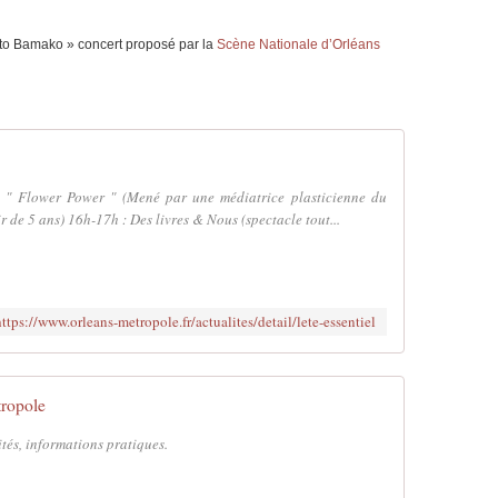
to Bamako » concert proposé par la
Scène Nationale d’Orléans
c " Flower Power " (Mené par une médiatrice plasticienne du
r de 5 ans) 16h-17h : Des livres & Nous (spectacle tout...
https://www.orleans-metropole.fr/actualites/detail/lete-essentiel
ropole
ités, informations pratiques.