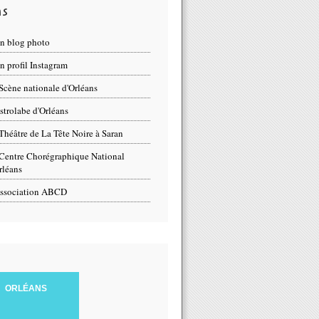
ns
n blog photo
 profil Instagram
Scène nationale d'Orléans
strolabe d'Orléans
Théâtre de La Tête Noire à Saran
Centre Chorégraphique National
rléans
ssociation ABCD