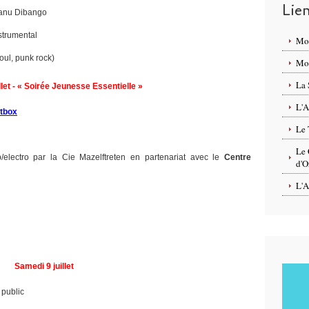
Lie
anu Dibango
nstrumental
Mo
oul, punk rock)
Mon
La 
llet - « Soirée Jeunesse Essentielle »
L'A
atbox
Le 
Le 
electro par la Cie Mazelftreten en partenariat avec le
Centre
d'O
L'A
Samedi 9 juillet
 public