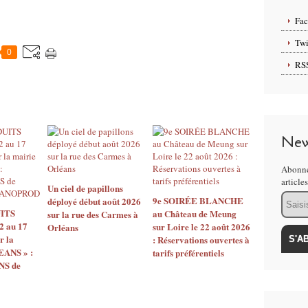
Fa
Twi
0
RS
New
Abonne
article
Un ciel de papillons
Email
9e SOIRÉE BLANCHE
déployé début août 2026
ITS
au Château de Meung
sur la rue des Carmes à
2 au 17
sur Loire le 22 août 2026
Orléans
r la
: Réservations ouvertes à
EANS » :
tarifs préférentiels
S de