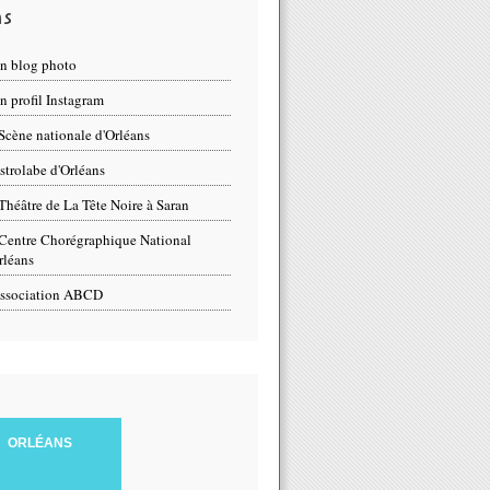
ns
n blog photo
 profil Instagram
Scène nationale d'Orléans
strolabe d'Orléans
Théâtre de La Tête Noire à Saran
Centre Chorégraphique National
rléans
ssociation ABCD