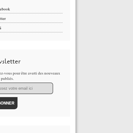
cebook
tter
S
sletter
z-vous pour être averti des nouveaux
s publiés.