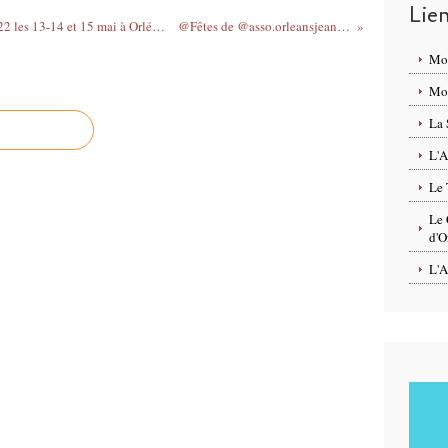
Lie
PROGRAMME de Parcours et Jardins 2022 les 13-14 et 15 mai à Orléans - GRATUIT
@Fêtes de @asso.orleansjeannedarc...
Mo
Mon
La 
L'A
Le 
Le 
d'O
L'A