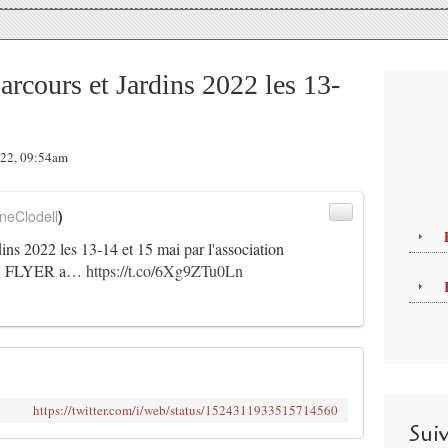
urs et Jardins 2022 les 13-
022, 09:54am
neClodell
)
2022 les 13-14 et 15 mai par l'association
e . FLYER a…
https://t.co/6Xg9ZTu0Ln
https://twitter.com/i/web/status/1524311933515714560
Sui