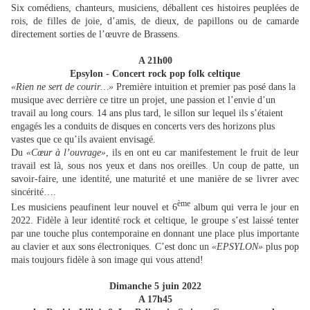
Six comédiens, chanteurs, musiciens, déballent ces histoires peuplées de
rois, de filles de joie, d’amis, de dieux, de papillons ou de camarde
directement sorties de l’œuvre de Brassens.
A 21h00
Epsylon - Concert rock pop folk celtique
«Rien ne sert de courir…»
Première intuition et premier pas posé dans la
musique avec derrière ce titre un projet, une passion et l’envie d’un
travail au long cours. 14 ans plus tard, le sillon sur lequel ils s’étaient
engagés les a conduits de disques en concerts vers des horizons plus
vastes que ce qu’ils avaient envisagé.
Du
«Cœur à l’ouvrage»
, ils en ont eu car manifestement le fruit de leur
travail est là, sous nos yeux et dans nos oreilles. Un coup de patte, un
savoir-faire, une identité, une maturité et une manière de se livrer avec
sincérité….
ème
Les musiciens peaufinent leur nouvel et 6
album qui verra le jour en
2022. Fidèle à leur identité rock et celtique, le groupe s’est laissé tenter
par une touche plus contemporaine en donnant une place plus importante
au clavier et aux sons électroniques. C’est donc un
«EPSYLON»
plus pop
mais toujours fidèle à son image qui vous attend!
Dimanche 5 juin 2022
A 17h45