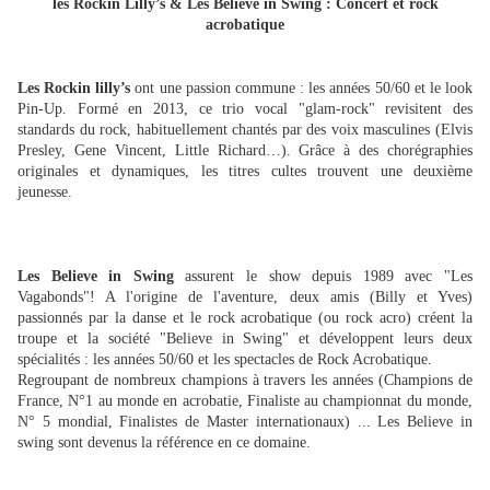
les Rockin Lilly’s &
Les Believe in Swing
: Concert et rock
acrobatique
Les Rockin lilly’s
ont une passion commune : les années 50/60 et le look
Pin-Up. Formé en 2013, ce trio vocal "glam-rock" revisitent des
standards du rock, habituellement chantés par des voix masculines (Elvis
Presley, Gene Vincent, Little Richard…). Grâce à des chorégraphies
originales et dynamiques, les titres cultes trouvent une deuxième
jeunesse.
Les Believe in Swing
assurent le show depuis 1989 avec "Les
Vagabonds"! A l'origine de l'aventure, deux amis (Billy et Yves)
passionnés par la danse et le rock acrobatique (ou rock acro) créent la
troupe et la société "Believe in Swing" et développent leurs deux
spécialités : les années 50/60 et les spectacles de Rock Acrobatique.
Regroupant de nombreux champions à travers les années (Champions de
France, N°1 au monde en acrobatie, Finaliste au championnat du monde,
N° 5 mondial, Finalistes de Master internationaux) ... Les Believe in
swing sont devenus la référence en ce domaine.