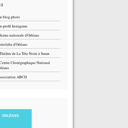
ns
n blog photo
 profil Instagram
Scène nationale d'Orléans
strolabe d'Orléans
Théâtre de La Tête Noire à Saran
Centre Chorégraphique National
rléans
ssociation ABCD