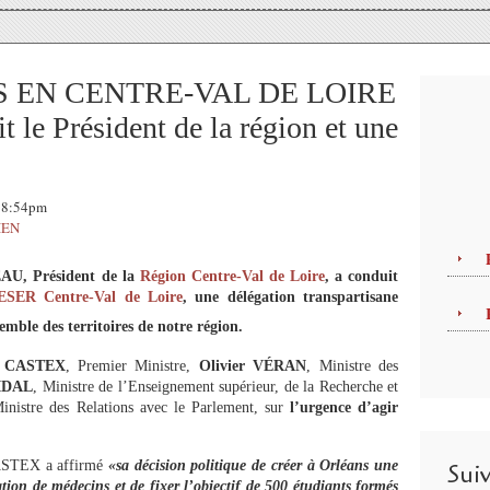
S EN CENTRE-VAL DE LOIRE
 le Président de la région et une
 18:54pm
IEN
AU, Président de la
Région Centre-Val de Loire
, a conduit
ESER Centre-Val de Loire
, une délégation transpartisane
emble des territoires de notre région.
an CASTEX
, Premier Ministre,
Olivier VÉRAN
, Ministre des
VIDAL
, Ministre de l’Enseignement supérieur, de la Recherche et
Ministre des Relations avec le Parlement, sur
l’urgence d’agir
CASTEX a affirmé
«sa décision politique de créer à Orléans une
Sui
tion de médecins et de fixer l’objectif de 500 étudiants formés