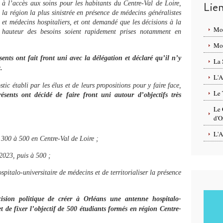
à l’accès aux soins pour les habitants du Centre-Val de Loire,
Lie
la région la plus sinistrée en présence de médecins généralistes
et médecins hospitaliers, et ont demandé que les décisions à la
Mo
hauteur des besoins soient rapidement prises notamment en
Mon
sents ont fait front uni avec la délégation et déclaré qu’il n’y
La 
.
L'A
ic établi par les élus et de leurs propositions pour y faire face,
Le 
résents ont décidé de faire front uni autour d’objectifs très
Le 
d'O
L'A
 300 à 500 en Centre-Val de Loire ;
 2023, puis à 500 ;
pitalo-universitaire de médecins et de territorialiser la présence
ision politique de créer à Orléans une antenne hospitalo-
t de fixer l’objectif de 500 étudiants formés en région Centre-