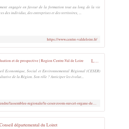
ement engagée en faveur de la formation tout au long de la vie
des individus, des entreprises et des territoires, ...
https://www.centre-valdeloire.fr/
Le CESER, zoom sur cet organe d'évaluation et de prospective | Region Centre-Val de Loire
seil Economique, Social et Environnemental Régional (CESER)
ltative de la Région. Son rôle ? Anticiper les évolut...
https://www.centre-valdeloire.fr/comprendre/lassemblee-regionale/le-ceser-zoom-sur-cet-organe-devaluation-et-de-prospective
Conseil départemental du Loiret