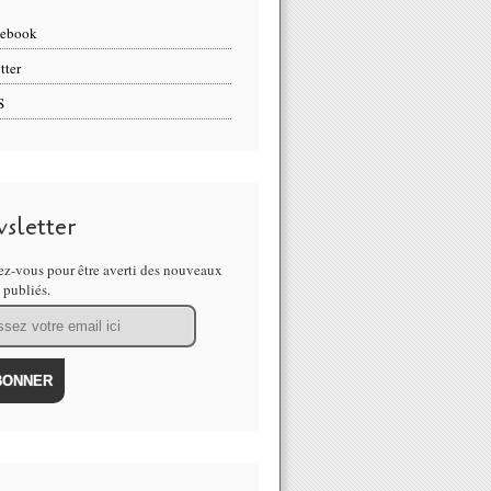
cebook
tter
S
sletter
z-vous pour être averti des nouveaux
s publiés.